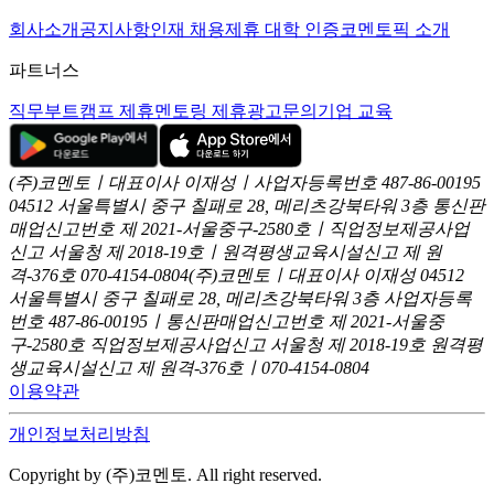
회사소개
공지사항
인재 채용
제휴 대학 인증
코멘토픽 소개
파트너스
직무부트캠프 제휴
멘토링 제휴
광고문의
기업 교육
(주)코멘토ㅣ대표이사 이재성ㅣ사업자등록번호 487-86-00195
04512 서울특별시 중구 칠패로 28, 메리츠강북타워 3층
통신판
매업신고번호 제 2021-서울중구-2580호ㅣ직업정보제공사업
신고
서울청 제 2018-19호ㅣ원격평생교육시설신고 제 원
격-376호
070-4154-0804
(주)코멘토ㅣ대표이사 이재성
04512
서울특별시 중구 칠패로 28, 메리츠강북타워 3층
사업자등록
번호 487-86-00195ㅣ통신판매업신고번호 제 2021-서울중
구-2580호
직업정보제공사업신고 서울청 제 2018-19호
원격평
생교육시설신고 제 원격-376호ㅣ070-4154-0804
이용약관
개인정보처리방침
Copyright by (주)코멘토. All right reserved.