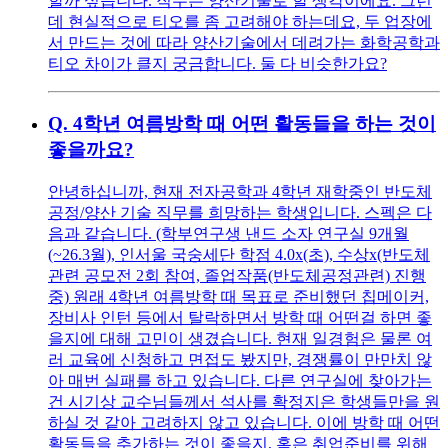
할까 싶습니다. 직무는 양산기술로 할 생각이에요. 그런
데 현실적으로 티오를 좀 고려해야 하는데요, 두 업장에
서 만드는 것에 따라 양산기술에서 데려가는 화학공학과
티오 차이가 클지 궁금합니다. 둘 다 비슷한가요?
Q.
4학년 여름방학 때 어떤 활동들을 하는 것이
좋을까요?
안녕하십니까, 현재 전자공학과 4학년 재학중인 반도체
공정/양산 기술 직무를 희망하는 학생입니다. 스펙은 다
음과 같습니다. (학부연구생 낸드 소자 연구실 9개월
(~26.3월), 인서울 국숭세단 학점 4.0x(초), 수상x(반도체
관련 공모전 2회 참여, 졸업작품(반도체공정관련) 진행
중) 원래 4학년 여름방학 때 목표로 준비했던 칩메이커,
장비사 인턴 등에서 탈락하면서 방학 때 어떤걸 하면 좋
을지에 대해 고민이 생겼습니다. 현재 일경험은 물론 여
러 교육에 신청하고 면접도 봤지만, 경쟁률이 만만치 않
아 매번 실패를 하고 있습니다. 다른 연구실에 찾아가는
건 시기상 교수님들께서 석사를 확정지은 학생들만을 원
하실 것 같아 고려하지 않고 있습니다. 이에 방학 때 어떤
활동들을 추가하는 것이 좋을지, 혹은 취업준비를 위해