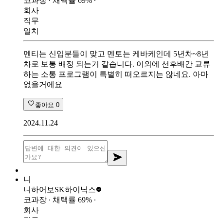
코과장
∙ 채택률
69
%
∙
회사
직무
일치
멘티는 신입분들이 맞고 멘토는 케바케인데 5년차~8년
차로 보통 배정 되는거 같습니다. 이외에 선후배간 교류
하는 소통 프로그램이 특별히 떠오르지는 않네요. 아마
없을거에요
좋아요
0
2024.11.24
니
니하어보
SK하이닉스
코과장
∙ 채택률
69
%
∙
회사