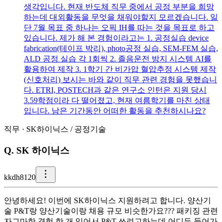
생각입니다. 현재 반도체 직무 중에서 공정 부분을 희망
하는데 대외활동을 무엇을 채워야할지 모르겠습니다. 일
단 7월 목표 중 하나는 오픽 IH를 따는 것을 목표로 하고
있습니다. 제가 해 본 경험이라고는 1. 공정실습 device
fabrication(테이프 박리), photo공정 실습, SEM-FEM 실습,
ALD 공정 실습 각 1회씩 2. 졸음운전 방지 시스템 AI를
활용하여 제작 3. 1학기 간 비가압 혈압추정 시스템 제작
(신호처리) 보시는 바와 같이 직무 관련 경험을 못했습니
다. ETRI, POSTECH과 같은 연구소 인턴은 지원 당시
3.59학점이라 다 떨어졌고, 현재 여름학기를 마친 상태
입니다. 남은 기간동안 어떠한 활동을 추천하시나요?
직무
·
SK하이닉스
/
공정기술
Q.
SK 하이닉스
k
kdh8120
안녕하세요! 이번에 SK하이닉스 지원하려고 합니다. 양산기
술 P&T랑 양산기술이랑 채용 규모 비슷한가요??? 패키징 관련
자그마한 경험 한 개 있어서 P&T 쓰려고하는데 어디든 들어가