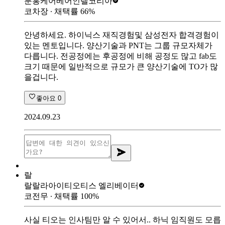
분홍케어베어
인텔코리아
코차장
∙ 채택률
66
%
안녕하세요. 하이닉스 재직경험및 삼성전자 합격경험이
있는 멘토입니다. 양산기술과 PNT는 그룹 규모자체가
다릅니다. 전공정에는 후공정에 비해 공정도 많고 fab도
크기 때문에 일반적으로 규모가 큰 양산기술에 TO가 많
을겁니다.
좋아요
0
2024.09.23
랄
랄랄라아이티
오티스 엘리베이터
코전무
∙ 채택률
100
%
사실 티오는 인사팀만 알 수 있어서.. 하닉 임직원도 모릅