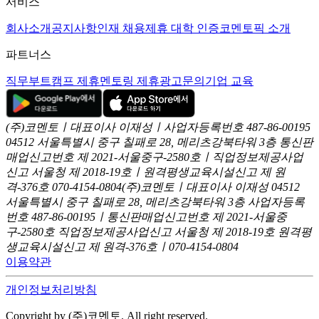
서비스
회사소개
공지사항
인재 채용
제휴 대학 인증
코멘토픽 소개
파트너스
직무부트캠프 제휴
멘토링 제휴
광고문의
기업 교육
(주)코멘토ㅣ대표이사 이재성ㅣ사업자등록번호 487-86-00195
04512 서울특별시 중구 칠패로 28, 메리츠강북타워 3층
통신판
매업신고번호 제 2021-서울중구-2580호ㅣ직업정보제공사업
신고
서울청 제 2018-19호ㅣ원격평생교육시설신고 제 원
격-376호
070-4154-0804
(주)코멘토ㅣ대표이사 이재성
04512
서울특별시 중구 칠패로 28, 메리츠강북타워 3층
사업자등록
번호 487-86-00195ㅣ통신판매업신고번호 제 2021-서울중
구-2580호
직업정보제공사업신고 서울청 제 2018-19호
원격평
생교육시설신고 제 원격-376호ㅣ070-4154-0804
이용약관
개인정보처리방침
Copyright by (주)코멘토. All right reserved.