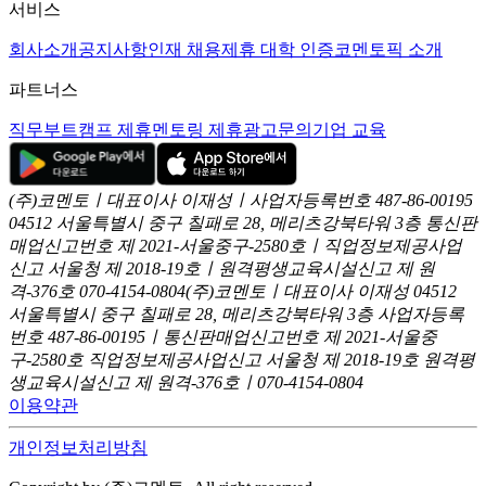
서비스
회사소개
공지사항
인재 채용
제휴 대학 인증
코멘토픽 소개
파트너스
직무부트캠프 제휴
멘토링 제휴
광고문의
기업 교육
(주)코멘토ㅣ대표이사 이재성ㅣ사업자등록번호 487-86-00195
04512 서울특별시 중구 칠패로 28, 메리츠강북타워 3층
통신판
매업신고번호 제 2021-서울중구-2580호ㅣ직업정보제공사업
신고
서울청 제 2018-19호ㅣ원격평생교육시설신고 제 원
격-376호
070-4154-0804
(주)코멘토ㅣ대표이사 이재성
04512
서울특별시 중구 칠패로 28, 메리츠강북타워 3층
사업자등록
번호 487-86-00195ㅣ통신판매업신고번호 제 2021-서울중
구-2580호
직업정보제공사업신고 서울청 제 2018-19호
원격평
생교육시설신고 제 원격-376호ㅣ070-4154-0804
이용약관
개인정보처리방침