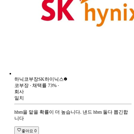
하닉코부장
SK하이닉스
코부장
∙ 채택률
73
%
∙
회사
일치
hbm을 맡을 확률이 더 높습니다. 낸드 hbm 둘다 뽑긴합
니다
좋아요
0