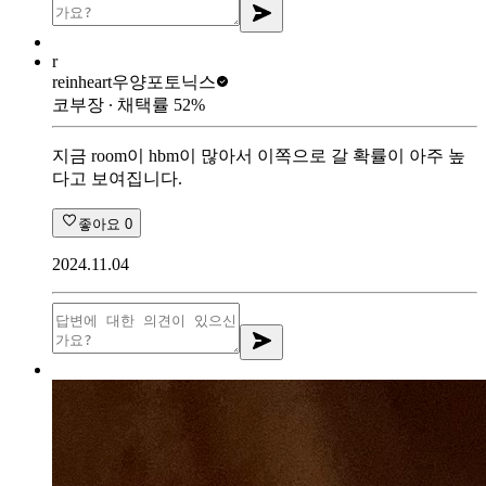
r
reinheart
우양포토닉스
코부장
∙ 채택률
52
%
지금 room이 hbm이 많아서 이쪽으로 갈 확률이 아주 높
다고 보여집니다.
좋아요
0
2024.11.04