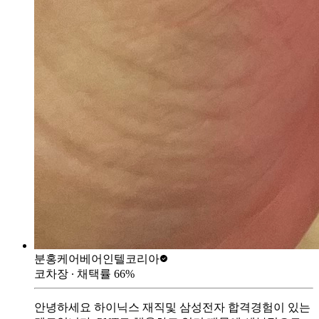
분홍케어베어
인텔코리아
코차장
∙ 채택률
66
%
안녕하세요 하이닉스 재직및 삼성전자 합격경험이 있는