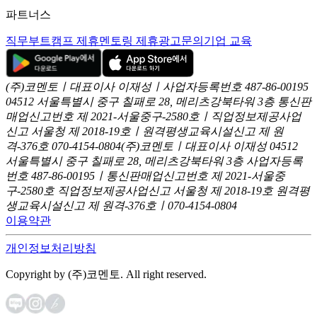
파트너스
직무부트캠프 제휴
멘토링 제휴
광고문의
기업 교육
(주)코멘토ㅣ대표이사 이재성ㅣ사업자등록번호 487-86-00195
04512 서울특별시 중구 칠패로 28, 메리츠강북타워 3층
통신판
매업신고번호 제 2021-서울중구-2580호ㅣ직업정보제공사업
신고
서울청 제 2018-19호ㅣ원격평생교육시설신고 제 원
격-376호
070-4154-0804
(주)코멘토ㅣ대표이사 이재성
04512
서울특별시 중구 칠패로 28, 메리츠강북타워 3층
사업자등록
번호 487-86-00195ㅣ통신판매업신고번호 제 2021-서울중
구-2580호
직업정보제공사업신고 서울청 제 2018-19호
원격평
생교육시설신고 제 원격-376호ㅣ070-4154-0804
이용약관
개인정보처리방침
Copyright by (주)코멘토. All right reserved.