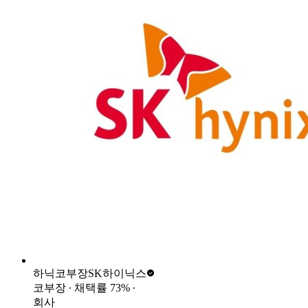
하닉코부장
SK하이닉스
코부장
∙ 채택률
73
%
∙
회사