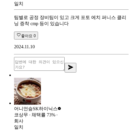
일치
팀별로 공정 장비팀이 있고 크게 포토 에치 퍼니스 클리
닝 증착 cmp 등이 있습니다
좋아요
0
2024.11.10
어니언슾
SK하이닉스
코상무
∙ 채택률
73
%
∙
회사
일치