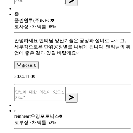
졸
졸린왈루
(주)KEC
코사장
∙ 채택률
98
%
안녕하세요 멘티님 양산기술은 공정과 설비로 나뉘고,
세부적으로은 단위공정별로 나뉘게 됩니다. 멘티님의 취
업에 좋은 결과 있길 바랄게요~
좋아요
0
2024.11.09
r
reinheart
우양포토닉스
코부장
∙ 채택률
52
%