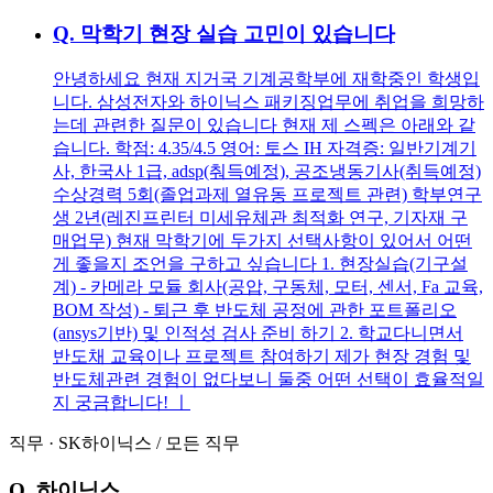
Q.
막학기 현장 실습 고민이 있습니다
안녕하세요 현재 지거국 기계공학부에 재학중인 학생입
니다. 삼성전자와 하이닉스 패키징업무에 취업을 희망하
는데 관련한 질문이 있습니다 현재 제 스펙은 아래와 같
습니다. 학점: 4.35/4.5 영어: 토스 IH 자격증: 일반기계기
사, 한국사 1급, adsp(춰득예정), 공조냉동기사(취득예정)
수상경력 5회(졸업과제 열유동 프로젝트 관련) 학부연구
생 2년(레진프린터 미세유체관 최적화 연구, 기자재 구
매업무) 현재 막학기에 두가지 선택사항이 있어서 어떤
게 좋을지 조언을 구하고 싶습니다 1. 현장실습(기구설
계) - 카메라 모듈 회사(공압, 구동체, 모터, 센서, Fa 교육,
BOM 작성) - 퇴근 후 반도체 공정에 관한 포트폴리오
(ansys기반) 및 인적성 검사 준비 하기 2. 학교다니면서
반도채 교육이나 프로젝트 참여하기 제가 현장 경험 및
반도체관련 경험이 없다보니 둘중 어떤 선택이 효율적일
지 궁금합니다! ㅣ
직무
·
SK하이닉스
/
모든 직무
Q.
하이닉스