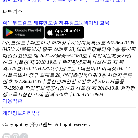
파트너스
직무부트캠프 제휴
멘토링 제휴
광고문의
기업 교육
(주)코멘토ㅣ대표이사 이재성ㅣ사업자등록번호 487-86-00195
04512 서울특별시 중구 칠패로 28, 메리츠강북타워 3층
통신판
매업신고번호 제 2021-서울중구-2580호ㅣ직업정보제공사업
신고
서울청 제 2018-19호ㅣ원격평생교육시설신고 제 원
격-376호
070-4154-0804
(주)코멘토ㅣ대표이사 이재성
04512
서울특별시 중구 칠패로 28, 메리츠강북타워 3층
사업자등록
번호 487-86-00195ㅣ통신판매업신고번호 제 2021-서울중
구-2580호
직업정보제공사업신고 서울청 제 2018-19호
원격평
생교육시설신고 제 원격-376호ㅣ070-4154-0804
이용약관
개인정보처리방침
Copyright by (주)코멘토. All right reserved.