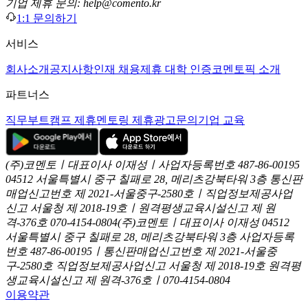
기업 제휴 문의: help@comento.kr
1:1 문의하기
서비스
회사소개
공지사항
인재 채용
제휴 대학 인증
코멘토픽 소개
파트너스
직무부트캠프 제휴
멘토링 제휴
광고문의
기업 교육
(주)코멘토ㅣ대표이사 이재성ㅣ사업자등록번호 487-86-00195
04512 서울특별시 중구 칠패로 28, 메리츠강북타워 3층
통신판
매업신고번호 제 2021-서울중구-2580호ㅣ직업정보제공사업
신고
서울청 제 2018-19호ㅣ원격평생교육시설신고 제 원
격-376호
070-4154-0804
(주)코멘토ㅣ대표이사 이재성
04512
서울특별시 중구 칠패로 28, 메리츠강북타워 3층
사업자등록
번호 487-86-00195ㅣ통신판매업신고번호 제 2021-서울중
구-2580호
직업정보제공사업신고 서울청 제 2018-19호
원격평
생교육시설신고 제 원격-376호ㅣ070-4154-0804
이용약관