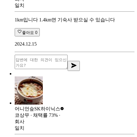
일치
1km입니다 1.4km면 기숙사 받으실 수 있습니다
좋아요
0
2024.12.15
어니언슾
SK하이닉스
코상무
∙ 채택률
73
%
∙
회사
일치