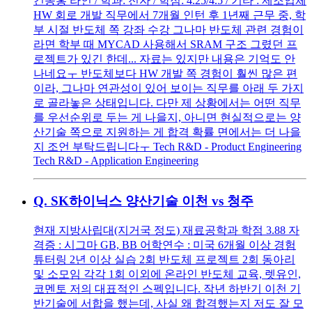
건동홍 라인 / 학과: 전자 / 학점: 4.25/4.5 / 기타 : 제조업체
HW 회로 개발 직무에서 7개월 인턴 후 1년째 근무 중, 학
부 시절 반도체 쪽 강좌 수강 그나마 반도체 관련 경험이
라면 학부 때 MYCAD 사용해서 SRAM 구조 그렸던 프
로젝트가 있긴 한데... 자료는 있지만 내용은 기억도 안
나네요ㅜ 반도체보다 HW 개발 쪽 경험이 훨씬 많은 편
이라, 그나마 연관성이 있어 보이는 직무를 아래 두 가지
로 골라놓은 상태입니다. 다만 제 상황에서는 어떤 직무
를 우선순위로 두는 게 나을지, 아니면 현실적으로는 양
산기술 쪽으로 지원하는 게 합격 확률 면에서는 더 나을
지 조언 부탁드립니다ㅜ Tech R&D - Product Engineering
Tech R&D - Application Engineering
Q.
SK하이닉스 양산기술 이천 vs 청주
현재 지방사립대(지거국 정도) 재료공학과 학점 3.88 자
격증 : 시그마 GB, BB 어학연수 : 미국 6개월 이상 경험
튜터링 2년 이상 실습 2회 반도체 프로젝트 2회 동아리
및 소모임 각각 1회 이외에 온라인 반도체 교육, 렛유인,
코멘토 저의 대표적인 스펙입니다. 작년 하반기 이천 기
반기술에 서합을 했는데, 사실 왜 합격했는지 저도 잘 모