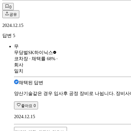
0
공유
2024.12.15
답변
5
무
무당벌
SK하이닉스
코차장
∙ 채택률
68
%
∙
회사
일치
채택된 답변
양산기술같은 경우 입사후 공정 장비로 나뉩니다. 장비사
좋아요
0
2024.12.15