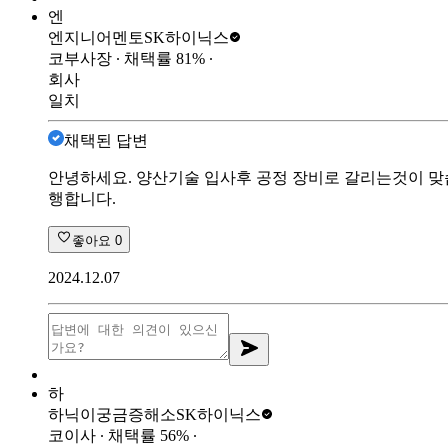
엔
엔지니어멘토
SK하이닉스
코부사장
∙ 채택률
81
%
∙
회사
일치
채택된 답변
안녕하세요. 양산기술 입사후 공정 장비로 갈리는것이 맞
행합니다.
좋아요
0
2024.12.07
하
하닉이궁금증해소
SK하이닉스
코이사
∙ 채택률
56
%
∙