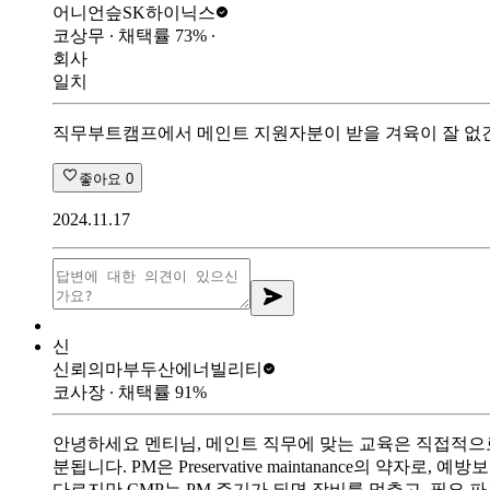
어니언슾
SK하이닉스
코상무
∙ 채택률
73
%
∙
회사
일치
직무부트캠프에서 메인트 지원자분이 받을 겨육이 잘 없긴 
좋아요
0
2024.11.17
신
신뢰의마부
두산에너빌리티
코사장
∙ 채택률
91
%
안녕하세요 멘티님, 메인트 직무에 맞는 교육은 직접적으로
분됩니다. PM은 Preservative maintanance의
다르지만 CMP는 PM 주기가 되면 장비를 멈추고, 필요 파