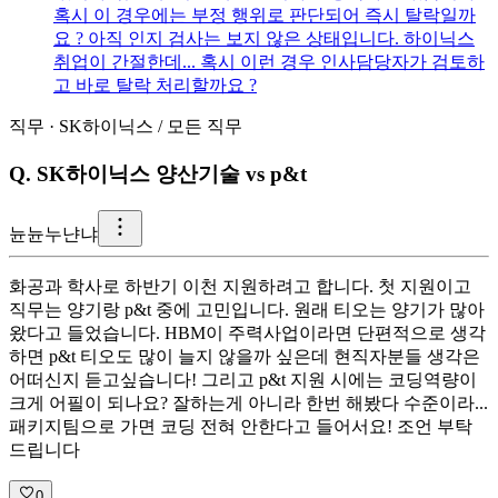
혹시 이 경우에는 부정 행위로 판단되어 즉시 탈락일까
요 ? 아직 인지 검사는 보지 않은 상태입니다. 하이닉스
취업이 간절한데... 혹시 이런 경우 인사담당자가 검토하
고 바로 탈락 처리할까요 ?
직무
·
SK하이닉스
/
모든 직무
Q.
SK하이닉스 양산기술 vs p&t
뉸
뉸누냔냐
화공과 학사로 하반기 이천 지원하려고 합니다. 첫 지원이고
직무는 양기랑 p&t 중에 고민입니다. 원래 티오는 양기가 많아
왔다고 들었습니다. HBM이 주력사업이라면 단편적으로 생각
하면 p&t 티오도 많이 늘지 않을까 싶은데 현직자분들 생각은
어떠신지 듣고싶습니다! 그리고 p&t 지원 시에는 코딩역량이
크게 어필이 되나요? 잘하는게 아니라 한번 해봤다 수준이라...
패키지팀으로 가면 코딩 전혀 안한다고 들어서요! 조언 부탁
드립니다
0