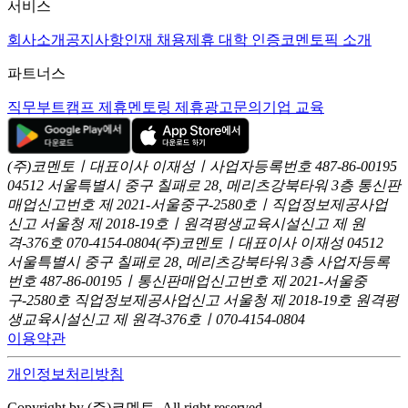
서비스
회사소개
공지사항
인재 채용
제휴 대학 인증
코멘토픽 소개
파트너스
직무부트캠프 제휴
멘토링 제휴
광고문의
기업 교육
(주)코멘토ㅣ대표이사 이재성ㅣ사업자등록번호 487-86-00195
04512 서울특별시 중구 칠패로 28, 메리츠강북타워 3층
통신판
매업신고번호 제 2021-서울중구-2580호ㅣ직업정보제공사업
신고
서울청 제 2018-19호ㅣ원격평생교육시설신고 제 원
격-376호
070-4154-0804
(주)코멘토ㅣ대표이사 이재성
04512
서울특별시 중구 칠패로 28, 메리츠강북타워 3층
사업자등록
번호 487-86-00195ㅣ통신판매업신고번호 제 2021-서울중
구-2580호
직업정보제공사업신고 서울청 제 2018-19호
원격평
생교육시설신고 제 원격-376호ㅣ070-4154-0804
이용약관
개인정보처리방침
Copyright by (주)코멘토. All right reserved.