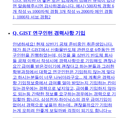
니다. 하지만 더 좋은 또는 업계에서 정해진 규칙이 있다
면 말씀해주시면 감사하겠습니다. 예시) 500자씩 경험 6
개 작성 vs 1000자씩 경험 3개 작성 vs 2000자 메인 경험
1, 1000자 서브 경험2
Q.
GIST 연구인턴 경력사항 기입
안녕하세요! 현재 상반기 공채 준비중인 취준생입니다.
제가 최근 GIST에서 산화물반도체 관련으로 6주동안 연
구인턴을 진행하였는데, 이것을 올 상반기 반도체 회사
들 공채 이력서 작성시에 경력사항으로 기입해도 괜찮나
요?? 급여를 받은것이기에 괜찮다고 하는분들과 그러한
학부과정에서 대학교 연구인턴은 기입하지 않는게 맞다
고 하시는분들이 너무 나뉘더라구요... 제 계획은 경력사
항 기입정보중에서 급여를 얼마 받았는지 기입하는 칸이
있는경우에는 경력으로 넣지않고, 급여를 기입하지 않아
도 되는등 간략한 정보를 요구하는경우에는 경력으로 기
입할까 합니다. 삼성전자,하이닉스의 경우 급여기입이
없어서 경력으로 넣을까 하는데.. 괜찮을까요?? 기입하
는게 오히려 안좋게 보일까봐 걱정이 되기도 합니다ㅠ