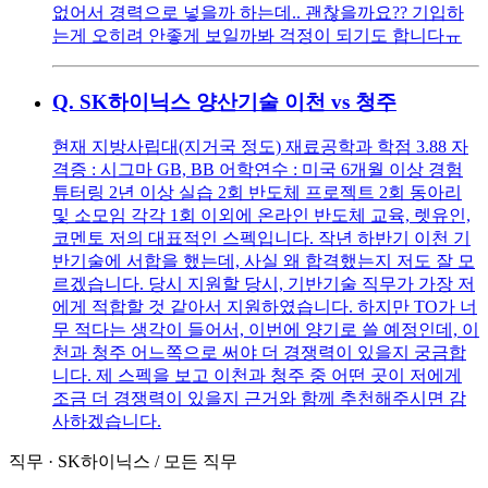
없어서 경력으로 넣을까 하는데.. 괜찮을까요?? 기입하
는게 오히려 안좋게 보일까봐 걱정이 되기도 합니다ㅠ
Q.
SK하이닉스 양산기술 이천 vs 청주
현재 지방사립대(지거국 정도) 재료공학과 학점 3.88 자
격증 : 시그마 GB, BB 어학연수 : 미국 6개월 이상 경험
튜터링 2년 이상 실습 2회 반도체 프로젝트 2회 동아리
및 소모임 각각 1회 이외에 온라인 반도체 교육, 렛유인,
코멘토 저의 대표적인 스펙입니다. 작년 하반기 이천 기
반기술에 서합을 했는데, 사실 왜 합격했는지 저도 잘 모
르겠습니다. 당시 지원할 당시, 기반기술 직무가 가장 저
에게 적합할 것 같아서 지원하였습니다. 하지만 TO가 너
무 적다는 생각이 들어서, 이번에 양기로 쓸 예정인데, 이
천과 청주 어느쪽으로 써야 더 경쟁력이 있을지 궁금합
니다. 제 스펙을 보고 이천과 청주 중 어떤 곳이 저에게
조금 더 경쟁력이 있을지 근거와 함께 추천해주시면 감
사하겠습니다.
직무
·
SK하이닉스
/
모든 직무