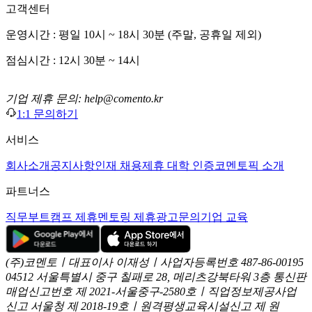
고객센터
운영시간 : 평일 10시 ~ 18시 30분 (주말, 공휴일 제외)
점심시간 : 12시 30분 ~ 14시
기업 제휴 문의: help@comento.kr
1:1 문의하기
서비스
회사소개
공지사항
인재 채용
제휴 대학 인증
코멘토픽 소개
파트너스
직무부트캠프 제휴
멘토링 제휴
광고문의
기업 교육
(주)코멘토ㅣ대표이사 이재성ㅣ사업자등록번호 487-86-00195
04512 서울특별시 중구 칠패로 28, 메리츠강북타워 3층
통신판
매업신고번호 제 2021-서울중구-2580호ㅣ직업정보제공사업
신고
서울청 제 2018-19호ㅣ원격평생교육시설신고 제 원