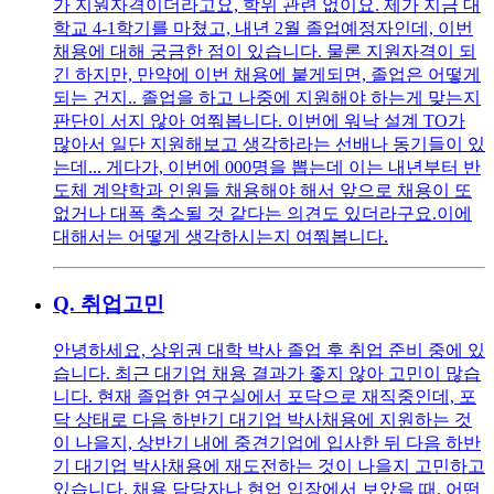
가 지원자격이더라고요, 학위 관련 없이요. 제가 지금 대
학교 4-1학기를 마쳤고, 내년 2월 졸업예정자인데, 이번
채용에 대해 궁금한 점이 있습니다. 물론 지원자격이 되
긴 하지만, 만약에 이번 채용에 붙게되면, 졸업은 어떻게
되는 건지.. 졸업을 하고 나중에 지원해야 하는게 맞는지
판단이 서지 않아 여쭤봅니다. 이번에 워낙 설계 TO가
많아서 일단 지원해보고 생각하라는 선배나 동기들이 있
는데... 게다가, 이번에 000명을 뽑는데 이는 내년부터 반
도체 계약학과 인원들 채용해야 해서 앞으로 채용이 또
없거나 대폭 축소될 것 같다는 의견도 있더라구요.이에
대해서는 어떻게 생각하시는지 여쭤봅니다.
Q.
취업고민
안녕하세요, 상위권 대학 박사 졸업 후 취업 준비 중에 있
습니다. 최근 대기업 채용 결과가 좋지 않아 고민이 많습
니다. 현재 졸업한 연구실에서 포닥으로 재직중인데, 포
닥 상태로 다음 하반기 대기업 박사채용에 지원하는 것
이 나을지, 상반기 내에 중견기업에 입사한 뒤 다음 하반
기 대기업 박사채용에 재도전하는 것이 나을지 고민하고
있습니다. 채용 담당자나 현업 입장에서 보았을 때, 어떤