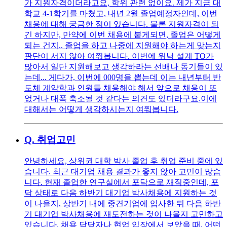
가 지원자격이더라고요, 학위 관련 없이요. 제가 지금 대
학교 4-1학기를 마쳤고, 내년 2월 졸업예정자인데, 이번
채용에 대해 궁금한 점이 있습니다. 물론 지원자격이 되
긴 하지만, 만약에 이번 채용에 붙게되면, 졸업은 어떻게
되는 건지.. 졸업을 하고 나중에 지원해야 하는게 맞는지
판단이 서지 않아 여쭤봅니다. 이번에 워낙 설계 TO가
많아서 일단 지원해보고 생각하라는 선배나 동기들이 있
는데... 게다가, 이번에 000명을 뽑는데 이는 내년부터 반
도체 계약학과 인원들 채용해야 해서 앞으로 채용이 또
없거나 대폭 축소될 것 같다는 의견도 있더라구요.이에
대해서는 어떻게 생각하시는지 여쭤봅니다.
Q.
취업고민
안녕하세요, 상위권 대학 박사 졸업 후 취업 준비 중에 있
습니다. 최근 대기업 채용 결과가 좋지 않아 고민이 많습
니다. 현재 졸업한 연구실에서 포닥으로 재직중인데, 포
닥 상태로 다음 하반기 대기업 박사채용에 지원하는 것
이 나을지, 상반기 내에 중견기업에 입사한 뒤 다음 하반
기 대기업 박사채용에 재도전하는 것이 나을지 고민하고
있습니다. 채용 담당자나 현업 입장에서 보았을 때, 어떤