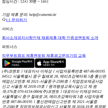
점심시간 : 12시 30분 ~ 14시
기업 제휴 문의: help@comento.kr
1:1 문의하기
서비스
회사소개
공지사항
인재 채용
제휴 대학 인증
코멘토픽 소개
파트너스
직무부트캠프 제휴
멘토링 제휴
광고문의
기업 교육
(주)코멘토ㅣ대표이사 이재성ㅣ사업자등록번호 487-86-00195
04512 서울특별시 중구 칠패로 28, 메리츠강북타워 3층
통신판
매업신고번호 제 2021-서울중구-2580호ㅣ직업정보제공사업
신고
서울청 제 2018-19호ㅣ원격평생교육시설신고 제 원
격-376호
070-4154-0804
(주)코멘토ㅣ대표이사 이재성
04512
서울특별시 중구 칠패로 28, 메리츠강북타워 3층
사업자등록
번호 487-86-00195ㅣ통신판매업신고번호 제 2021-서울중
구-2580호
직업정보제공사업신고 서울청 제 2018-19호
원격평