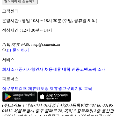
현직자에게 질문하기
고객센터
운영시간 : 평일 10시 ~ 18시 30분 (주말, 공휴일 제외)
점심시간 : 12시 30분 ~ 14시
기업 제휴 문의: help@comento.kr
1:1 문의하기
서비스
회사소개
공지사항
인재 채용
제휴 대학 인증
코멘토픽 소개
파트너스
직무부트캠프 제휴
멘토링 제휴
광고문의
기업 교육
(주)코멘토ㅣ대표이사 이재성ㅣ사업자등록번호 487-86-00195
04512 서울특별시 중구 칠패로 28, 메리츠강북타워 3층
통신판