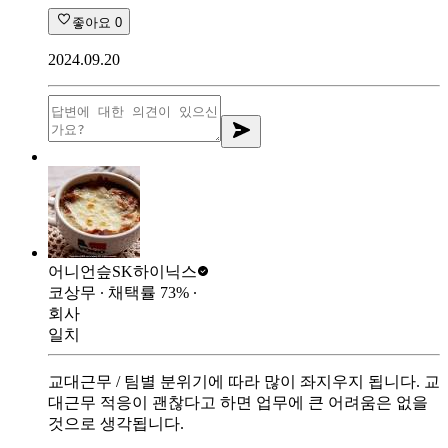
좋아요
0
2024.09.20
어니언슾
SK하이닉스
코상무
∙ 채택률
73
%
∙
회사
일치
교대근무 / 팀별 분위기에 따라 많이 좌지우지 됩니다. 교
대근무 적응이 괜찮다고 하면 업무에 큰 어려움은 없을
것으로 생각됩니다.