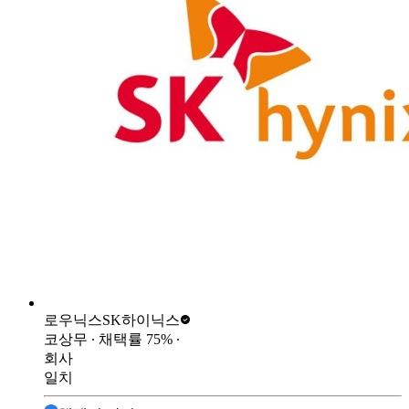
로우닉스
SK하이닉스
코상무
∙ 채택률
75
%
∙
회사
일치