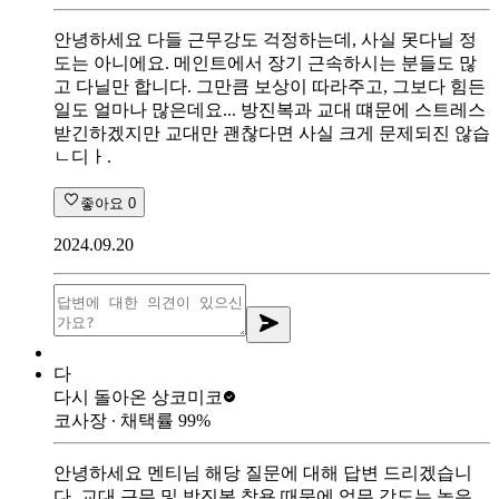
안녕하세요 다들 근무강도 걱정하는데, 사실 못다닐 정
도는 아니에요. 메인트에서 장기 근속하시는 분들도 많
고 다닐만 합니다. 그만큼 보상이 따라주고, 그보다 힘든
일도 얼마나 많은데요... 방진복과 교대 떄문에 스트레스
받긴하겠지만 교대만 괜찮다면 사실 크게 문제되진 않습
ㄴ디ㅏ.
좋아요
0
2024.09.20
다
다시 돌아온 상
코미코
코사장
∙ 채택률
99
%
안녕하세요 멘티님 해당 질문에 대해 답변 드리겠습니
다. 교대 근무 및 방진복 착용 때문에 업무 강도는 높은