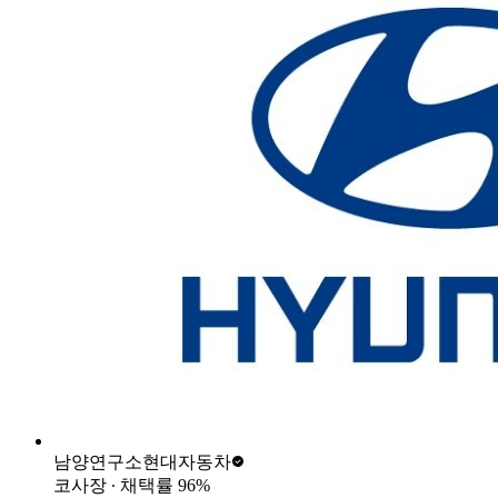
남양연구소
현대자동차
코사장
∙ 채택률
96
%