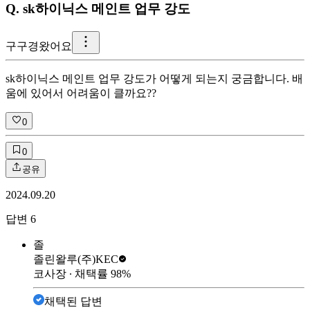
Q.
sk하이닉스 메인트 업무 강도
구
구경왔어요
sk하이닉스 메인트 업무 강도가 어떻게 되는지 궁금합니다. 배
움에 있어서 어려움이 클까요??
0
0
공유
2024.09.20
답변
6
졸
졸린왈루
(주)KEC
코사장
∙ 채택률
98
%
채택된 답변