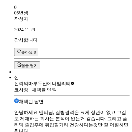
0
05년생
작성자
2024.11.29
감사합니다
좋아요
0
답글 달기
신
신뢰의마부
두산에너빌리티
코사장
∙ 채택률
91
%
채택된 답변
안녕하세요 멘티님, 질병결석은 크게 상관이 없고 그걸
로 제재하는 회사는 본적이 없는거 같습니다. 그리고 폴
리텍 졸업후에 취업할거라 건강하다는것만 잘 어필하면
됩니다.