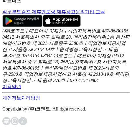
파트너스
직무부트캠프 제휴
멘토링 제휴
광고문의
기업 교육
(주)코멘토ㅣ대표이사 이재성ㅣ사업자등록번호 487-86-00195
04512 서울특별시 중구 칠패로 28, 메리츠강북타워 3층
통신판
매업신고번호 제 2021-서울중구-2580호ㅣ직업정보제공사업
신고
서울청 제 2018-19호ㅣ원격평생교육시설신고 제 원
격-376호
070-4154-0804
(주)코멘토ㅣ대표이사 이재성
04512
서울특별시 중구 칠패로 28, 메리츠강북타워 3층
사업자등록
번호 487-86-00195ㅣ통신판매업신고번호 제 2021-서울중
구-2580호
직업정보제공사업신고 서울청 제 2018-19호
원격평
생교육시설신고 제 원격-376호ㅣ070-4154-0804
이용약관
개인정보처리방침
Copyright by (주)코멘토. All right reserved.