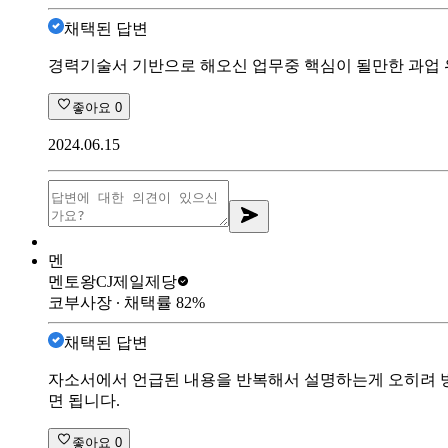
채택된 답변
경력기술서 기반으로 해오신 업무중 핵심이 될만한 과업 
좋아요
0
2024.06.15
멘
멘토왕
CJ제일제당
코부사장
∙ 채택률
82
%
채택된 답변
자소서에서 언급된 내용을 반복해서 설명하는게 오히려 방
면 됩니다.
좋아요
0