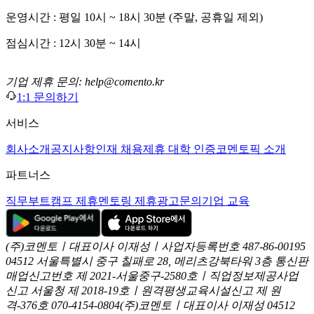
운영시간 : 평일 10시 ~ 18시 30분 (주말, 공휴일 제외)
점심시간 : 12시 30분 ~ 14시
기업 제휴 문의: help@comento.kr
1:1 문의하기
서비스
회사소개
공지사항
인재 채용
제휴 대학 인증
코멘토픽 소개
파트너스
직무부트캠프 제휴
멘토링 제휴
광고문의
기업 교육
(주)코멘토ㅣ대표이사 이재성ㅣ사업자등록번호 487-86-00195
04512 서울특별시 중구 칠패로 28, 메리츠강북타워 3층
통신판
매업신고번호 제 2021-서울중구-2580호ㅣ직업정보제공사업
신고
서울청 제 2018-19호ㅣ원격평생교육시설신고 제 원
격-376호
070-4154-0804
(주)코멘토ㅣ대표이사 이재성
04512