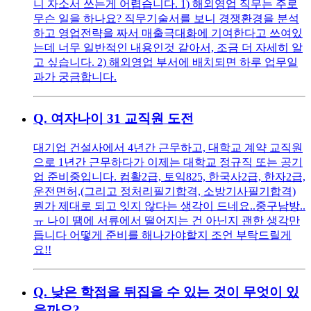
니 자소서 쓰는게 어렵습니다. 1) 해외영업 직무는 주로
무슨 일을 하나요? 직무기술서를 보니 경쟁환경을 분석
하고 영업전략을 짜서 매출극대화에 기여한다고 쓰여있
는데 너무 일반적인 내용인것 같아서, 조금 더 자세히 알
고 싶습니다. 2) 해외영업 부서에 배치되면 하루 업무일
과가 궁금합니다.
Q.
여자나이 31 교직원 도전
대기업 건설사에서 4년간 근무하고, 대학교 계약 교직원
으로 1년간 근무하다가 이제는 대학교 정규직 또는 공기
업 준비중입니다. 컴활2급, 토익825, 한국사2급, 한자2급,
운전면허,(그리고 정처리필기합격, 소방기사필기합격)
뭔가 제대로 되고 잇지 않다는 생각이 드네요..중구남방..
ㅠ 나이 땜에 서류에서 떨어지는 건 아닌지 괜한 생각만
듭니다 어떻게 준비를 해나가야할지 조언 부탁드릴게
요!!
Q.
낮은 학점을 뒤집을 수 있는 것이 무엇이 있
을까요?