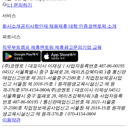
1:1 문의하기
서비스
회사소개
공지사항
인재 채용
제휴 대학 인증
코멘토픽 소개
파트너스
직무부트캠프 제휴
멘토링 제휴
광고문의
기업 교육
(주)코멘토ㅣ대표이사 이재성ㅣ사업자등록번호 487-86-00195
04512 서울특별시 중구 칠패로 28, 메리츠강북타워 3층
통신판
매업신고번호 제 2021-서울중구-2580호ㅣ직업정보제공사업
신고
서울청 제 2018-19호ㅣ원격평생교육시설신고 제 원
격-376호
070-4154-0804
(주)코멘토ㅣ대표이사 이재성
04512
서울특별시 중구 칠패로 28, 메리츠강북타워 3층
사업자등록
번호 487-86-00195ㅣ통신판매업신고번호 제 2021-서울중
구-2580호
직업정보제공사업신고 서울청 제 2018-19호
원격평
생교육시설신고 제 원격-376호ㅣ070-4154-0804
이용약관