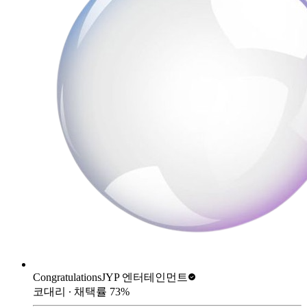
Congratulations
JYP 엔터테인먼트
코대리
∙ 채택률
73
%