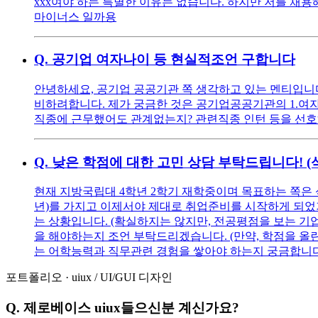
xxx여야 하는 특별한 이유는 없습니다. 하지만 저를 채용해
마이너스 일까용
Q.
공기업 여자나이 등 현실적조언 구합니다
안녕하세요, 공기업 공공기관 쪽 생각하고 있는 멘티입니다 ^^
비하려합니다. 제가 궁금한 것은 공기업공공기관의 1.여자
직종에 근무했어도 관계없는지? 관련직종 인턴 등을 선호
Q.
낮은 학점에 대한 고민 상담 부탁드립니다! 
현재 지방국립대 4학년 2학기 재학중이며 목표하는 쪽은 
년)를 가지고 이제서야 제대로 취업준비를 시작하게 되었기에
는 상황입니다. (확실하지는 않지만, 전공평점을 보는 기
을 해야하는지 조언 부탁드리겠습니다. (만약, 학점을 올린다
는 어학능력과 직무관련 경험을 쌓아야 하는지 궁금합니다
포트폴리오
·
uiux
/
UI/GUI 디자인
Q.
제로베이스 uiux들으신분 계신가요?