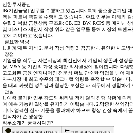
신한투자증권
IB(기업금융) 업무를 수행하고 있습니다. 특히 중소중견기업 
핵심 파트너 역할을 수행하고 있습니다. 주요 업무는 아래와 같습니
수립 2. 복합 금융상품 구조화: CB, EB, BW, RCPS 등 
및 비즈니스 제안서 작성 위와 같은 업무를 통해 시장의 트렌
고에 기여하고 있습니다.
|
필요한 역량
1. 회계/재무 지식 2. 문서 작성 역량 3. 꼼꼼함 4. 유연한 사고방
|
장점
기업금융 직무는 자본시장의 최전선에서 기업의 생존과 성장을 직
융, M&A 등 기업의 가장 중대한 의사결정에 참여합니다. 다양
고도화된 금융 엔지니어링 전문성 확보 단순한 영업을 넘어 재무, 
자본시장 내 최고 수준의 테크니컬 역량을 축적할 수 있습니다. 
을 때의 짜릿한 성취감과 합당한 보상은 타 직무에서 경험하기 
|
단점
1. 예측 불가한 업무 강도와 워라밸 저하 딜의 진행 상황에 따라
여 예측 가능한 일상을 유지하기 어렵습니다. 2.막중한 책임감
니다. 엄격한 심사 기준을 통과해야 하므로 항상 긴장 속에서 
현직자가 쓴 생생한
직무소개가 궁금하다면?
카카오로 1초만에 시작하기
다른 방법으로 시작하기