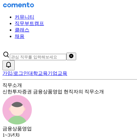
커뮤니티
직무부트캠프
클래스
채용
검색어 초기화
알림
가입/로그인
대학교육
기업교육
직무소개
신한투자증권
금융상품영업
현직자의 직무소개
금융상품영업
1~3년차