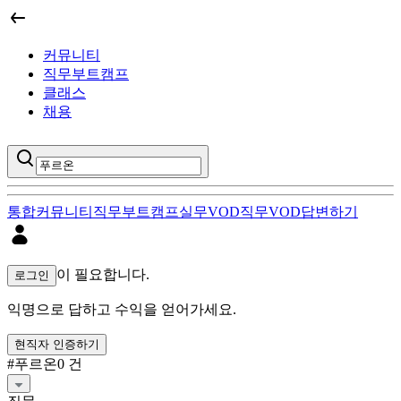
커뮤니티
직무부트캠프
클래스
채용
통합
커뮤니티
직무부트캠프
실무VOD
직무VOD
답변하기
푸르온 답변하기 검색 결과
이 필요합니다.
로그인
익명으로 답하고 수익을 얻어가세요.
현직자 인증하기
#
푸르온
0
건