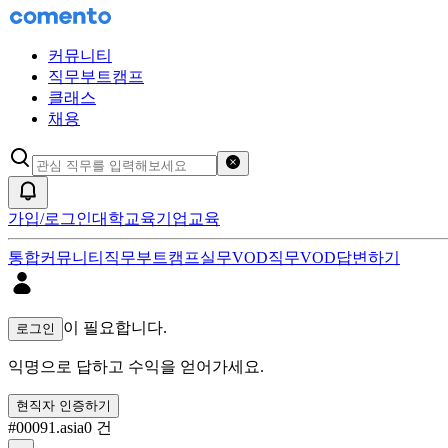
커뮤니티
직무부트캠프
클래스
채용
검색어 초기화
알림
가입/로그인
대학교육
기업교육
통합
커뮤니티
직무부트캠프
실무VOD
직무VOD
답변하기
00091.asia 답변하기 검색 결과
이 필요합니다.
로그인
익명으로 답하고 수익을 얻어가세요.
현직자 인증하기
#
00091.asia
0
건