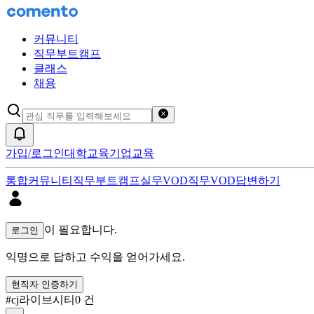
커뮤니티
직무부트캠프
클래스
채용
검색어 초기화
알림
가입/로그인
대학교육
기업교육
통합
커뮤니티
직무부트캠프
실무VOD
직무VOD
답변하기
cj라이브시티 답변하기 검색 결과
이 필요합니다.
로그인
익명으로 답하고 수익을 얻어가세요.
현직자 인증하기
#
cj라이브시티
0
건