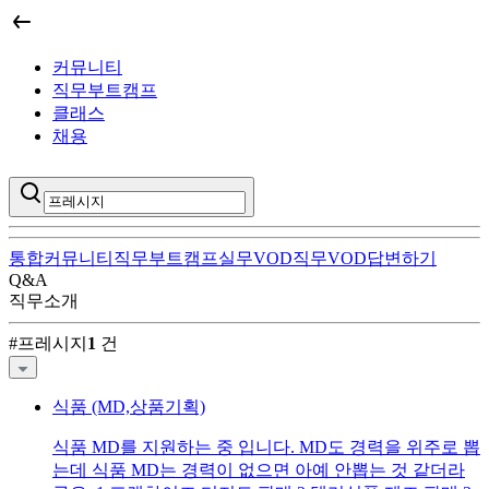
커뮤니티
직무부트캠프
클래스
채용
통합
커뮤니티
직무부트캠프
실무VOD
직무VOD
답변하기
Q&A
직무소개
프레시지
커뮤니티 검색 결과
#
프레시지
1
건
식품 (MD,상품기획)
식품 MD를 지원하는 중 입니다. MD도 경력을 위주로 뽑
는데 식품 MD는 경력이 없으면 아예 안뽑는 것 같더라