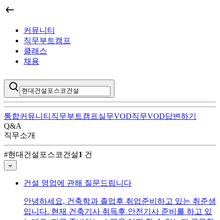
커뮤니티
직무부트캠프
클래스
채용
통합
커뮤니티
직무부트캠프
실무VOD
직무VOD
답변하기
Q&A
직무소개
현대건설포스코건설
커뮤니티 검색 결과
#
현대건설포스코건설
1
건
건설 영업에 관해 질문드립니다
안녕하세요, 건축학과 졸업후 취업준비하고 있는 취준생
입니다. 현재 건축기사 취득후 안전기사 준비를 하고 있