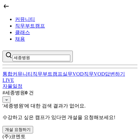
커뮤니티
직무부트캠프
클래스
채용
통합
커뮤니티
직무부트캠프
실무VOD
직무VOD
답변하기
LIVE
자율일정
세종병원
직무부트캠프 검색 결과
#
세종병원
0
건
'
세종병원
'에 대한 검색 결과가 없어요.
수강하고 싶은 캠프가 있다면 개설을 요청해보세요!
개설 요청하기
(주)코멘토