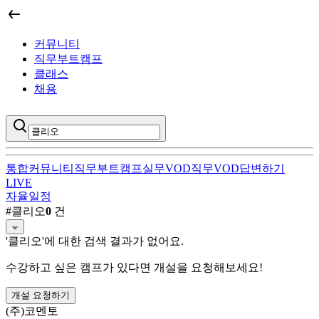
커뮤니티
직무부트캠프
클래스
채용
통합
커뮤니티
직무부트캠프
실무VOD
직무VOD
답변하기
LIVE
자율일정
클리오
직무부트캠프 검색 결과
#
클리오
0
건
'
클리오
'에 대한 검색 결과가 없어요.
수강하고 싶은 캠프가 있다면 개설을 요청해보세요!
개설 요청하기
(주)코멘토