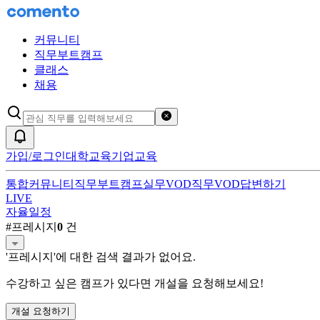
커뮤니티
직무부트캠프
클래스
채용
검색어 초기화
알림
가입/로그인
대학교육
기업교육
통합
커뮤니티
직무부트캠프
실무VOD
직무VOD
답변하기
LIVE
자율일정
프레시지
직무부트캠프 검색 결과
#
프레시지
0
건
'
프레시지
'에 대한 검색 결과가 없어요.
수강하고 싶은 캠프가 있다면 개설을 요청해보세요!
개설 요청하기