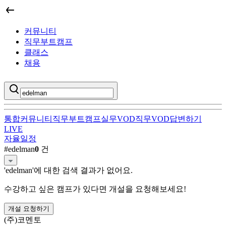
커뮤니티
직무부트캠프
클래스
채용
통합
커뮤니티
직무부트캠프
실무VOD
직무VOD
답변하기
LIVE
자율일정
edelman
직무부트캠프 검색 결과
#
edelman
0
건
'
edelman
'에 대한 검색 결과가 없어요.
수강하고 싶은 캠프가 있다면 개설을 요청해보세요!
개설 요청하기
(주)코멘토