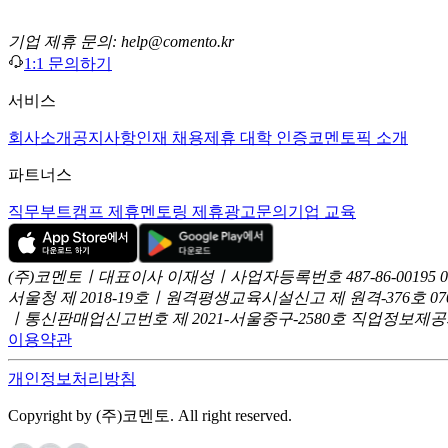
기업 제휴 문의: help@comento.kr
1:1 문의하기
서비스
회사소개
공지사항
인재 채용
제휴 대학 인증
코멘토픽 소개
파트너스
직무부트캠프 제휴
멘토링 제휴
광고문의
기업 교육
(주)코멘토ㅣ대표이사 이재성ㅣ사업자등록번호 487-86-00195
서울청 제 2018-19호ㅣ원격평생교육시설신고 제 원격-376호
07
ㅣ통신판매업신고번호 제 2021-서울중구-2580호
직업정보제공사업
이용약관
개인정보처리방침
Copyright by (주)코멘토. All right reserved.