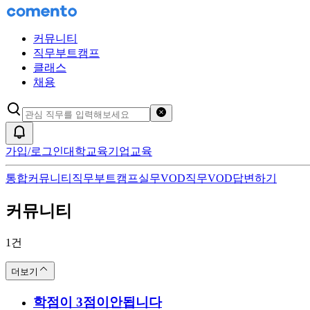
커뮤니티
직무부트캠프
클래스
채용
검색어 초기화
알림
가입/로그인
대학교육
기업교육
통합
커뮤니티
직무부트캠프
실무VOD
직무VOD
답변하기
커뮤니티
lg생명산업부두산중공업
의 통합 검색 결
1
건
더보기
학점이 3점이안됩니다