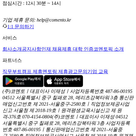
점심시간 : 12시 30분 ~ 14시
기업 제휴 문의: help@comento.kr
1:1 문의하기
서비스
회사소개
공지사항
인재 채용
제휴 대학 인증
코멘토픽 소개
파트너스
직무부트캠프 제휴
멘토링 제휴
광고문의
기업 교육
(주)코멘토ㅣ대표이사 이재성ㅣ사업자등록번호 487-86-00195
04512 서울특별시 중구 칠패로 28, 메리츠강북타워 3층
통신판
매업신고번호 제 2021-서울중구-2580호ㅣ직업정보제공사업
신고
서울청 제 2018-19호ㅣ원격평생교육시설신고 제 원
격-376호
070-4154-0804
(주)코멘토ㅣ대표이사 이재성
04512
서울특별시 중구 칠패로 28, 메리츠강북타워 3층
사업자등록
번호 487-86-00195ㅣ통신판매업신고번호 제 2021-서울중
구-2580호
직업정보제공사업신고 서울청 제 2018-19호
원격평