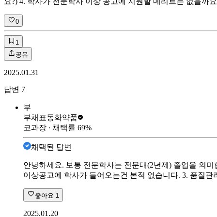
요?) 4. 학사가 전문학사 이상 공고에 지원할 메리트는 없을
0
1
공유
2025.01.31
답변
7
부
부채표
동화약품
코과장
∙ 채택률
69
%
채택된 답변
안녕하세요. 보통 전문학사는 전문대(2년제) 졸업을 의미
이상공고에 학사가 들어오는건 본적 없습니다. 3. 품질관
좋아요
1
2025.01.20