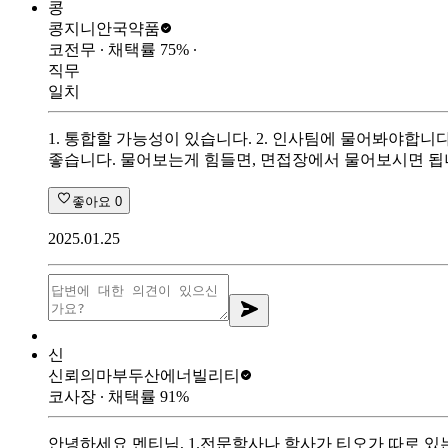
콩
콩지니
안국약품
코전무
∙ 채택률
75
%
∙
직무
일치
1. 통합할 가능성이 있습니다. 2. 인사팀에 물어봐야합니
좋습니다. 물어보는게 힘들면, 면접장에서 물어보시면 됩
좋아요
0
2025.01.25
신
신뢰의마부
두산에너빌리티
코사장
∙ 채택률
91
%
안녕하세요 멘티님, 1.전문학사나 학사가 티오가 따로 있