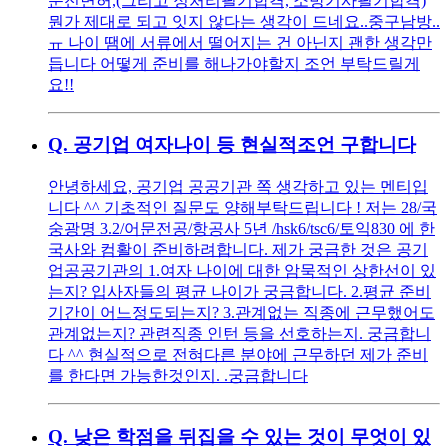
운전면허,(그리고 정처리필기합격, 소방기사필기합격)
뭔가 제대로 되고 잇지 않다는 생각이 드네요..중구남방..
ㅠ 나이 땜에 서류에서 떨어지는 건 아닌지 괜한 생각만
듭니다 어떻게 준비를 해나가야할지 조언 부탁드릴게
요!!
Q.
공기업 여자나이 등 현실적조언 구합니다
안녕하세요, 공기업 공공기관 쪽 생각하고 있는 멘티입
니다 ^^ 기초적인 질문도 양해부탁드립니다 ! 저는 28/국
숭광명 3.2/어문전공/항공사 5년 /hsk6/tsc6/토익830 에 한
국사와 컴활이 준비하려합니다. 제가 궁금한 것은 공기
업공공기관의 1.여자 나이에 대한 암묵적인 상한선이 있
는지? 입사자들의 평균 나이가 궁금합니다. 2.평균 준비
기간이 어느정도되는지? 3.관계없는 직종에 근무했어도
관계없는지? 관련직종 인턴 등을 선호하는지. 궁금합니
다 ^^ 현실적으로 전혀다른 분야에 근무하던 제가 준비
를 한다면 가능한것인지. .궁금합니다
Q.
낮은 학점을 뒤집을 수 있는 것이 무엇이 있