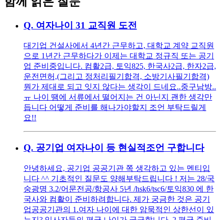
함께 읽은 질문
Q.
여자나이 31 교직원 도전
대기업 건설사에서 4년간 근무하고, 대학교 계약 교직원
으로 1년간 근무하다가 이제는 대학교 정규직 또는 공기
업 준비중입니다. 컴활2급, 토익825, 한국사2급, 한자2급,
운전면허,(그리고 정처리필기합격, 소방기사필기합격)
뭔가 제대로 되고 잇지 않다는 생각이 드네요..중구남방..
ㅠ 나이 땜에 서류에서 떨어지는 건 아닌지 괜한 생각만
듭니다 어떻게 준비를 해나가야할지 조언 부탁드릴게
요!!
Q.
공기업 여자나이 등 현실적조언 구합니다
안녕하세요, 공기업 공공기관 쪽 생각하고 있는 멘티입
니다 ^^ 기초적인 질문도 양해부탁드립니다 ! 저는 28/국
숭광명 3.2/어문전공/항공사 5년 /hsk6/tsc6/토익830 에 한
국사와 컴활이 준비하려합니다. 제가 궁금한 것은 공기
업공공기관의 1.여자 나이에 대한 암묵적인 상한선이 있
는지? 입사자들의 평균 나이가 궁금합니다. 2.평균 준비