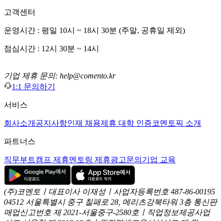
고객센터
운영시간 : 평일 10시 ~ 18시 30분 (주말, 공휴일 제외)
점심시간 : 12시 30분 ~ 14시
기업 제휴 문의: help@comento.kr
1:1 문의하기
서비스
회사소개
공지사항
인재 채용
제휴 대학 인증
코멘토픽 소개
파트너스
직무부트캠프 제휴
멘토링 제휴
광고문의
기업 교육
(주)코멘토ㅣ대표이사 이재성ㅣ사업자등록번호 487-86-00195
04512 서울특별시 중구 칠패로 28, 메리츠강북타워 3층
통신판
매업신고번호 제 2021-서울중구-2580호ㅣ직업정보제공사업