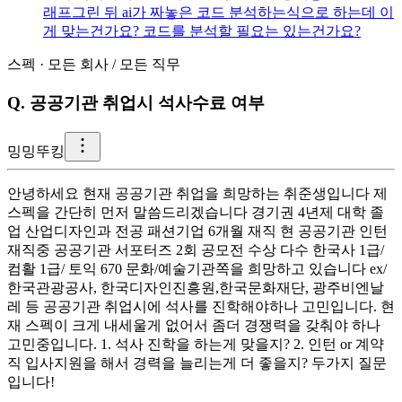
래프그린 뒤 ai가 짜놓은 코드 분석하는식으로 하는데 이
게 맞는건가요? 코드를 분석할 필요는 있는건가요?
스펙
·
모든 회사
/
모든 직무
Q.
공공기관 취업시 석사수료 여부
밍
밍뚜킹
안녕하세요 현재 공공기관 취업을 희망하는 취준생입니다 제
스펙을 간단히 먼저 말씀드리겠습니다 경기권 4년제 대학 졸
업 산업디자인과 전공 패션기업 6개월 재직 현 공공기관 인턴
재직중 공공기관 서포터즈 2회 공모전 수상 다수 한국사 1급/
컴활 1급/ 토익 670 문화/예술기관쪽을 희망하고 있습니다 ex/
한국관광공사, 한국디자인진흥원,한국문화재단, 광주비엔날
레 등 공공기관 취업시에 석사를 진학해야하나 고민입니다. 현
재 스펙이 크게 내세울게 없어서 좀더 경쟁력을 갖춰야 하나
고민중입니다. 1. 석사 진학을 하는게 맞을지? 2. 인턴 or 계약
직 입사지원을 해서 경력을 늘리는게 더 좋을지? 두가지 질문
입니다!