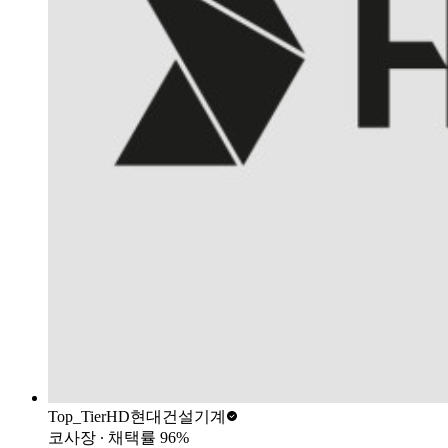
Top_Tier
HD현대건설기계
코사장
∙ 채택률
96
%