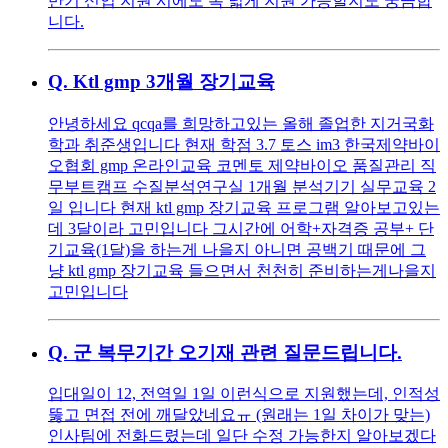
반기 신입 지원 시에도 폭 넓게 지원 가능할지도 궁금합
니다.
Q.
Ktl gmp 3개월 장기교육
안녕하세요 qcqa를 희망하고있는 올해 졸업한 지거국화
학과 취준생입니다 현재 학점 3.7 토스 im3 한국제약바이
오협회 gmp 온라인교육 코멘토 제약바이오 품질관리 직
무부트캠프 수질분석연구실 1개월 분석기기 실무교육 2
일 입니다 현재 ktl gmp 장기교육 프로그램 알아보고있는
데 3달이라 고민입니다 그시간에 어학+자격증 공부+ 단
기교육(1달)을 하는게 나을지 아니면 공백기 때문에 그
냥 ktl gmp 장기교육 들으면서 천천히 준비하는게나을지
고민입니다
Q.
군 복무기간 오기재 관련 질문드립니다.
입대일이 12, 전역일 1일 이런식으로 지원했는데, 인적성
뚫고 면접 전에 깨달았네요ㅠ (원래는 1일 차이가 맞는)
인사팀에 전화드렸는데 일단 수정 가능한지 알아보겠다