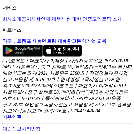
서비스
회사소개
공지사항
인재 채용
제휴 대학 인증
코멘토픽 소개
파트너스
직무부트캠프 제휴
멘토링 제휴
광고문의
기업 교육
(주)코멘토ㅣ대표이사 이재성ㅣ사업자등록번호 487-86-00195
04512 서울특별시 중구 칠패로 28, 메리츠강북타워 3층
통신판
매업신고번호 제 2021-서울중구-2580호ㅣ직업정보제공사업
신고
서울청 제 2018-19호ㅣ원격평생교육시설신고 제 원
격-376호
070-4154-0804
(주)코멘토ㅣ대표이사 이재성
04512
서울특별시 중구 칠패로 28, 메리츠강북타워 3층
사업자등록
번호 487-86-00195ㅣ통신판매업신고번호 제 2021-서울중
구-2580호
직업정보제공사업신고 서울청 제 2018-19호
원격평
생교육시설신고 제 원격-376호ㅣ070-4154-0804
이용약관
개인정보처리방침