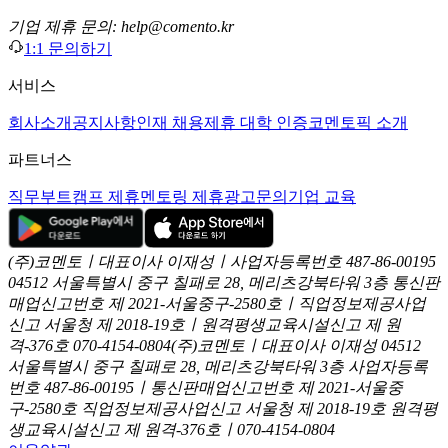
기업 제휴 문의: help@comento.kr
1:1 문의하기
서비스
회사소개
공지사항
인재 채용
제휴 대학 인증
코멘토픽 소개
파트너스
직무부트캠프 제휴
멘토링 제휴
광고문의
기업 교육
(주)코멘토ㅣ대표이사 이재성ㅣ사업자등록번호 487-86-00195
04512 서울특별시 중구 칠패로 28, 메리츠강북타워 3층
통신판
매업신고번호 제 2021-서울중구-2580호ㅣ직업정보제공사업
신고
서울청 제 2018-19호ㅣ원격평생교육시설신고 제 원
격-376호
070-4154-0804
(주)코멘토ㅣ대표이사 이재성
04512
서울특별시 중구 칠패로 28, 메리츠강북타워 3층
사업자등록
번호 487-86-00195ㅣ통신판매업신고번호 제 2021-서울중
구-2580호
직업정보제공사업신고 서울청 제 2018-19호
원격평
생교육시설신고 제 원격-376호ㅣ070-4154-0804