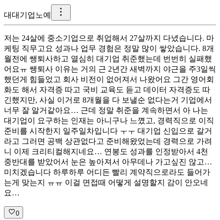
대
대기업노예
저는 24살에 중소기업으로 취업해서 27살까지 다녔습니다. 마
케팅 직무고요 성과나 업무 경험은 정말 많이 쌓았습니다. 8개
월전에 쌩퇴사하고 열심히 대기업 취준했는데 번번히 실패했
어요ㅠ 쌩퇴사 이유는 거의 근 2년간 새벽까지 야근을 주3일씩
했던게 힘들었고 회사 비전이 없어져서 나왔어요 그간 영어회
화도 해서 자격증 따고 국비 교육도 듣고 데이터 자격증도 따
긴했지만, 사실 이거로 8개월을 다 보낼순 없다는거 기업에서
너무 잘 알거같아요… 근데 정말 취준을 계속하면서 아 나는
대기업이 요구하는 인재는 아니구나 느꼈고, 경력직으로 이직
준비를 시작한지 일주일차입니다 ㅜㅜ 대기업 신입으로 갈거
라고 그러면 공백 상관없다고 준비해왔었는데 경력으로 가려
니 이제 크리티컬해지네요… 연봉도 성과를 인정받아서 4천
중반대를 받았어서 눈은 높아져서 아무데나 가고싶진 않고…
미치겠습니다 하루하루 어디든 빨리 계약직으로라도 들어가
는게 맞는지 ㅠㅠ 이걸 면접때 어떻게 설명할지 감이 안오네
요…
0