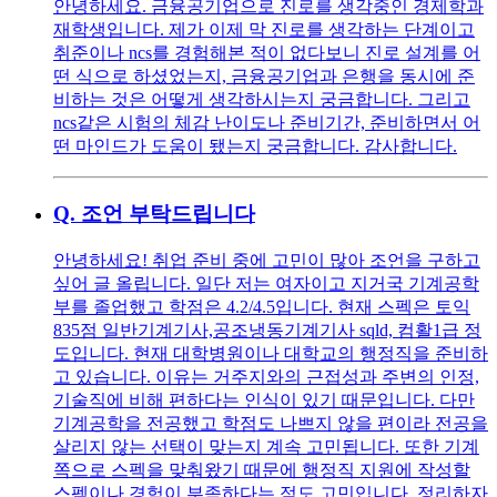
안녕하세요. 금융공기업으로 진로를 생각중인 경제학과
재학생입니다. 제가 이제 막 진로를 생각하는 단계이고
취준이나 ncs를 경험해본 적이 없다보니 진로 설계를 어
떤 식으로 하셨었는지, 금융공기업과 은행을 동시에 준
비하는 것은 어떻게 생각하시는지 궁금합니다. 그리고
ncs같은 시험의 체감 난이도나 준비기간, 준비하면서 어
떤 마인드가 도움이 됐는지 궁금합니다. 감사합니다.
Q.
조언 부탁드립니다
안녕하세요! 취업 준비 중에 고민이 많아 조언을 구하고
싶어 글 올립니다. 일단 저는 여자이고 지거국 기계공학
부를 졸업했고 학점은 4.2/4.5입니다. 현재 스펙은 토익
835점 일반기계기사,공조냉동기계기사 sqld, 컴활1급 정
도입니다. 현재 대학병원이나 대학교의 행정직을 준비하
고 있습니다. 이유는 거주지와의 근접성과 주변의 인정,
기술직에 비해 편하다는 인식이 있기 때문입니다. 다만
기계공학을 전공했고 학점도 나쁘지 않을 편이라 전공을
살리지 않는 선택이 맞는지 계속 고민됩니다. 또한 기계
쪽으로 스펙을 맞춰왔기 때문에 행정직 지원에 작성할
스펙이나 경험이 부족하다는 점도 고민입니다. 정리하자