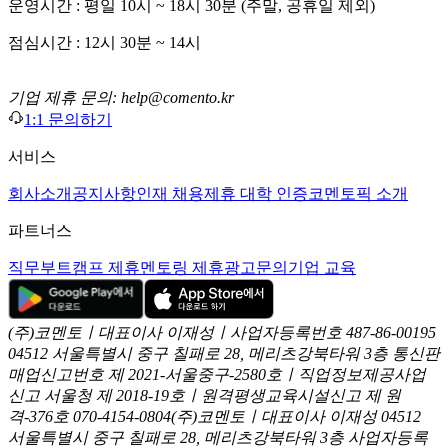
운영시간 : 평일 10시 ~ 18시 30분 (주말, 공휴일 제외)
점심시간 : 12시 30분 ~ 14시
기업 제휴 문의: help@comento.kr
1:1 문의하기
서비스
회사소개
공지사항
인재 채용
제휴 대학 인증
코멘토픽 소개
파트너스
직무부트캠프 제휴
멘토링 제휴
광고문의
기업 교육
(주)코멘토ㅣ대표이사 이재성ㅣ사업자등록번호 487-86-00195
04512 서울특별시 중구 칠패로 28, 메리츠강북타워 3층
통신판
매업신고번호 제 2021-서울중구-2580호ㅣ직업정보제공사업
신고
서울청 제 2018-19호ㅣ원격평생교육시설신고 제 원
격-376호
070-4154-0804
(주)코멘토ㅣ대표이사 이재성
04512
서울특별시 중구 칠패로 28, 메리츠강북타워 3층
사업자등록