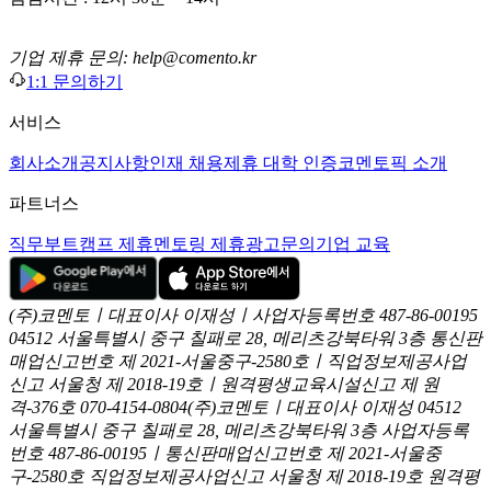
기업 제휴 문의: help@comento.kr
1:1 문의하기
서비스
회사소개
공지사항
인재 채용
제휴 대학 인증
코멘토픽 소개
파트너스
직무부트캠프 제휴
멘토링 제휴
광고문의
기업 교육
(주)코멘토ㅣ대표이사 이재성ㅣ사업자등록번호 487-86-00195
04512 서울특별시 중구 칠패로 28, 메리츠강북타워 3층
통신판
매업신고번호 제 2021-서울중구-2580호ㅣ직업정보제공사업
신고
서울청 제 2018-19호ㅣ원격평생교육시설신고 제 원
격-376호
070-4154-0804
(주)코멘토ㅣ대표이사 이재성
04512
서울특별시 중구 칠패로 28, 메리츠강북타워 3층
사업자등록
번호 487-86-00195ㅣ통신판매업신고번호 제 2021-서울중
구-2580호
직업정보제공사업신고 서울청 제 2018-19호
원격평