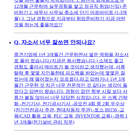
것을 하면 좋을지 막막합니다. 1. 파견직 회계팀으로 6-
12개월 근무하며 실무경험을 쌓고 정규직 취업(신입) 준
비하기 2. 세무사 사무실 종소세 단기 아르바이트 (1-3개
월) 3. 그냥 경험으로 지금부터 취업준비하기 지금 어떤
것을 하는게 좋을까요??
Q.
자소서 너무 잘쓰면 안되나요?
중견기업에 1년 3개월간 근무하면서 쌓은 역량을 자소서
로 풀어 썼습니다.(지금은 퇴사했습니다.) 소재도 좋고
경험도 좋아서 메리트가 될 것이라고 생각했는데, 서류
탈락 후 몇몇 지인들한테 피드백을 받았는데 몇몇은 잘
썼는데 왜 떨어졌는지 모르겠다.라고 답하거나 1년 3개
월간 근무한 것 치곤 너무 전문적인 것 같다는 생각이 들
었다고 답변이 왔습니다. 경험이 없던 학부 시절 보다 서
류가 붙질 않아서 너무 답답한 심정입니다. ※ 스펙 간략
화 -전기기사, 전기공사기사 -공모전 4회 중 2회 우수상
(전기안전공사 주관, 현대자동차 주관) -토스 IH150 -교
육(CAD 활용 교육, PLC 교육, INVENTOR 교육) -경력 1
년 3개월(전기설비 관리 직무)