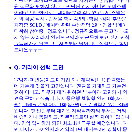
지원하면 오버스펙으로 탈락도 시키는지 궁금합니다. 지
원 직무와 핏하지 않다고 판단된 건지 아니면 오버스펙
이라고 판단한건지 .. 데이터분석 직무였고 - 제 스펙은
해외 컴공 석사 / 인서울 학사 4년제 (학점 3점대 후반) /
자격증 SQLD / 데이터 관련 수상경력 2회 / 연합 빅데이
터학회 참여중 - 정도 입니다. 정규직으로는 공고가 나오
지 않는 자리라서 인턴으로써라도 근무해보고 싶어 팬심
그득담아 지원했는데 서류부터 떨어지니 심적으로 힘이
드네요ㅜㅜㅜ
Q.
커리어 선택 고민
27남자(00년생)이고 대기업 자체계약직(1+1) 합격했는
데 가는게 맞을지 고민입니다. 전환을 기대하고 가는건
전혀 아니고, 직무가 제가 원하던 부분이라 고민돼서 의
견을 구하고 싶습니다. 시중은행 체험형 인턴 1회(2개
월), 핀테크 기업 어시 1회(6개월) 근무 경험이 있는 상태
입니다. 첫 인턴부터 대기업 계약직까지의 부서는 거의
비슷하거나 동일하고, 직무적으로만 살짝 차이가 있습니
다. 만약 입사하게 되면 최소 1년 근무할 예정입니다. 다
만 나이가 나이인지라 계약직 1년 내지는 2년 경험이 중