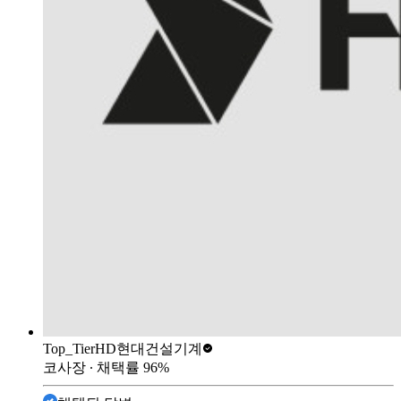
Top_Tier
HD현대건설기계
코사장
∙ 채택률
96
%