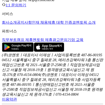
1:1 문의하기
서비스
회사소개
공지사항
인재 채용
제휴 대학 인증
코멘토픽 소개
파트너스
직무부트캠프 제휴
멘토링 제휴
광고문의
기업 교육
(주)코멘토ㅣ대표이사 이재성ㅣ사업자등록번호 487-86-00195
04512 서울특별시 중구 칠패로 28, 메리츠강북타워 3층
통신판
매업신고번호 제 2021-서울중구-2580호ㅣ직업정보제공사업
신고
서울청 제 2018-19호ㅣ원격평생교육시설신고 제 원
격-376호
070-4154-0804
(주)코멘토ㅣ대표이사 이재성
04512
서울특별시 중구 칠패로 28, 메리츠강북타워 3층
사업자등록
번호 487-86-00195ㅣ통신판매업신고번호 제 2021-서울중
구-2580호
직업정보제공사업신고 서울청 제 2018-19호
원격평
생교육시설신고 제 원격-376호ㅣ070-4154-0804
이용약관