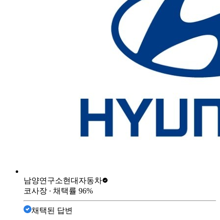
남양연구소
현대자동차
코사장
∙ 채택률
96
%
채택된 답변