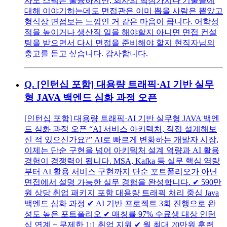
자도 스펙은 훌륭하지만, 회사의 핵심가치나 기술들에
대해 이야기하는데도 면접관은 이미 뽑을 사람은 뽑았고
형식상 면접보는 느낌인 거 같은 마음이 큽니다. 어학성
적을 높이거나 생산직 일을 해야할지 아니면 면접 컨설
팅을 받으면서 다시 면접을 준비해야 할지 현직자님의
충고를 듣고 싶습니다. 감사합니다.
Q.
[인턴십 포함] 대용량 트래픽·AI 기반 실무
형 JAVA 백엔드 심화 과정 오픈
[인턴십 포함] 대용량 트래픽·AI 기반 실무형 JAVA 백엔
드 심화 과정 오픈 “AI 서비스 아키텍처, 직접 설계해보
신 적 있으신가요?” AI로 빠르게 변화하는 개발자 시장,
이제는 단순 구현을 넘어 아키텍처 설계 역량과 AI 활용
경험이 경쟁력이 됩니다. MSA, Kafka 등 실무 핵심 역량
부터 AI 활용 서비스 구현까지 단순 포트폴리오가 아닌
면접에서 설명 가능한 실무 경험을 완성합니다. ✔︎ 590만
원 상당 취업 패키지 포함 대용량 트래픽 처리 중심 Java
백엔드 심화 과정 ✔︎ AI 기반 프로젝트 3회 진행으로 완
성도 높은 포트폴리오 ✔︎ 매칭률 97% 수료생 대상 인턴
십 연계 + 무제한 1:1 취업 지원 ✔︎ 월 최대 20만원 훈련