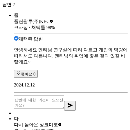
답변
7
졸
졸린왈루
(주)KEC
코사장
∙ 채택률
98
%
채택된 답변
안녕하세요 멘티님 연구실에 따라 다르고 개인의 역량에
따라서도 다릅니다. 멘티님의 취업에 좋은 결과 있길 바
랄게요~
좋아요
0
2024.12.12
다
다시 돌아온 상
코미코