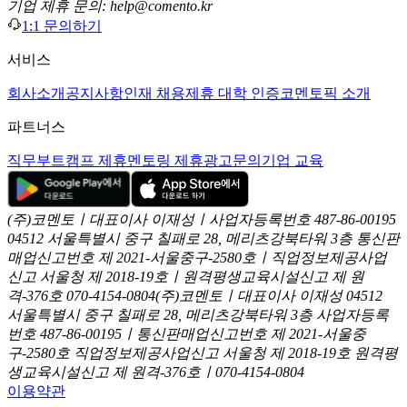
기업 제휴 문의: help@comento.kr
1:1 문의하기
서비스
회사소개
공지사항
인재 채용
제휴 대학 인증
코멘토픽 소개
파트너스
직무부트캠프 제휴
멘토링 제휴
광고문의
기업 교육
(주)코멘토ㅣ대표이사 이재성ㅣ사업자등록번호 487-86-00195
04512 서울특별시 중구 칠패로 28, 메리츠강북타워 3층
통신판
매업신고번호 제 2021-서울중구-2580호ㅣ직업정보제공사업
신고
서울청 제 2018-19호ㅣ원격평생교육시설신고 제 원
격-376호
070-4154-0804
(주)코멘토ㅣ대표이사 이재성
04512
서울특별시 중구 칠패로 28, 메리츠강북타워 3층
사업자등록
번호 487-86-00195ㅣ통신판매업신고번호 제 2021-서울중
구-2580호
직업정보제공사업신고 서울청 제 2018-19호
원격평
생교육시설신고 제 원격-376호ㅣ070-4154-0804
이용약관