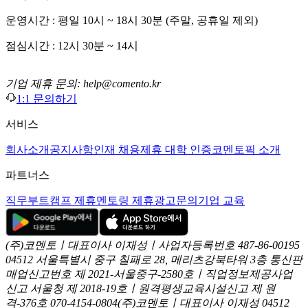
운영시간 : 평일 10시 ~ 18시 30분 (주말, 공휴일 제외)
점심시간 : 12시 30분 ~ 14시
기업 제휴 문의: help@comento.kr
1:1 문의하기
서비스
회사소개
공지사항
인재 채용
제휴 대학 인증
코멘토픽 소개
파트너스
직무부트캠프 제휴
멘토링 제휴
광고문의
기업 교육
(주)코멘토ㅣ대표이사 이재성ㅣ사업자등록번호 487-86-00195
04512 서울특별시 중구 칠패로 28, 메리츠강북타워 3층
통신판
매업신고번호 제 2021-서울중구-2580호ㅣ직업정보제공사업
신고
서울청 제 2018-19호ㅣ원격평생교육시설신고 제 원
격-376호
070-4154-0804
(주)코멘토ㅣ대표이사 이재성
04512