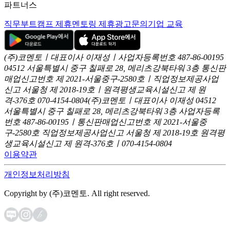
파트너스
직무부트캠프 제휴
멘토링 제휴
광고문의
기업 교육
(주)코멘토ㅣ대표이사 이재성ㅣ사업자등록번호 487-86-00195
04512 서울특별시 중구 칠패로 28, 메리츠강북타워 3층
통신판
매업신고번호 제 2021-서울중구-2580호ㅣ직업정보제공사업
신고
서울청 제 2018-19호ㅣ원격평생교육시설신고 제 원
격-376호
070-4154-0804
(주)코멘토ㅣ대표이사 이재성
04512
서울특별시 중구 칠패로 28, 메리츠강북타워 3층
사업자등록
번호 487-86-00195ㅣ통신판매업신고번호 제 2021-서울중
구-2580호
직업정보제공사업신고 서울청 제 2018-19호
원격평
생교육시설신고 제 원격-376호ㅣ070-4154-0804
이용약관
개인정보처리방침
Copyright by (주)코멘토. All right reserved.