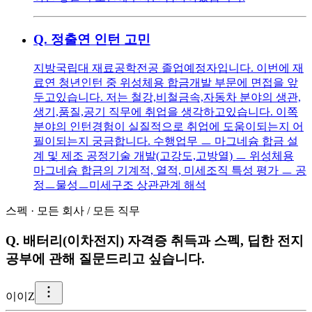
Q.
정출연 인턴 고민
지방국립대 재료공학전공 졸업예정자입니다. 이번에 재
료연 청년인턴 중 위성체용 합금개발 부문에 면접을 앞
두고있습니다. 저는 철강,비철금속,자동차 분야의 생관,
생기,품질,공기 직무에 취업을 생각하고있습니다. 이쪽
분야의 인턴경험이 실질적으로 취업에 도움이되는지 어
필이되는지 궁금합니다. 수행업무 ㅡ 마그네슘 합금 설
계 및 제조 공정기술 개발(고강도,고방열) ㅡ 위성체용
마그네슘 합금의 기계적, 열적, 미세조직 특성 평가 ㅡ 공
정ㅡ물성ㅡ미세구조 상관관계 해석
스펙
·
모든 회사
/
모든 직무
Q.
배터리(이차전지) 자격증 취득과 스펙, 딥한 전지
공부에 관해 질문드리고 싶습니다.
이
이Z