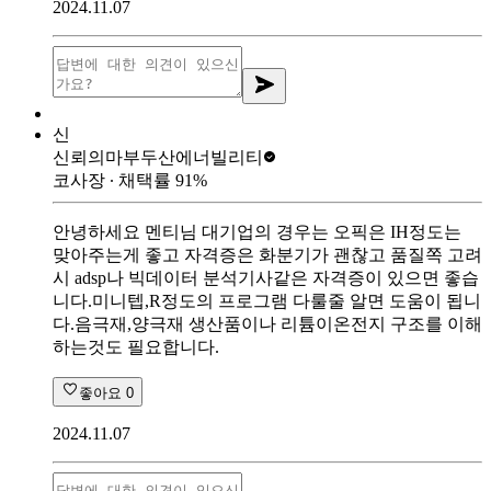
2024.11.07
신
신뢰의마부
두산에너빌리티
코사장
∙ 채택률
91
%
안녕하세요 멘티님 대기업의 경우는 오픽은 IH정도는
맞아주는게 좋고 자격증은 화분기가 괜찮고 품질쪽 고려
시 adsp나 빅데이터 분석기사같은 자격증이 있으면 좋습
니다.미니텝,R정도의 프로그램 다룰줄 알면 도움이 됩니
다.음극재,양극재 생산품이나 리튬이온전지 구조를 이해
하는것도 필요합니다.
좋아요
0
2024.11.07