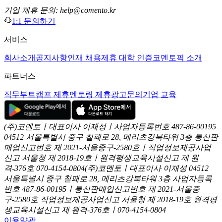
기업 제휴 문의: help@comento.kr
1:1 문의하기
서비스
회사소개
공지사항
인재 채용
제휴 대학 인증
코멘토픽 소개
파트너스
직무부트캠프 제휴
멘토링 제휴
광고문의
기업 교육
(주)코멘토ㅣ대표이사 이재성ㅣ사업자등록번호 487-86-00195
04512 서울특별시 중구 칠패로 28, 메리츠강북타워 3층
통신판
매업신고번호 제 2021-서울중구-2580호ㅣ직업정보제공사업
신고
서울청 제 2018-19호ㅣ원격평생교육시설신고 제 원
격-376호
070-4154-0804
(주)코멘토ㅣ대표이사 이재성
04512
서울특별시 중구 칠패로 28, 메리츠강북타워 3층
사업자등록
번호 487-86-00195ㅣ통신판매업신고번호 제 2021-서울중
구-2580호
직업정보제공사업신고 서울청 제 2018-19호
원격평
생교육시설신고 제 원격-376호ㅣ070-4154-0804
이용약관