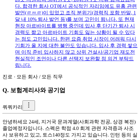
다. 합격한 회사 OT에서 공식적인 자리임에도 유흥 관련
발언(ㄹㅆㄹ)이 있었고 조직 분위기(경력직 포함 반말, 1
달 내 10% 퇴사 발언 등)를 보며 고민이 됩니다. 또 현재
현장 아르바이트를 병행 중인데 입사 후 단기간 퇴사 시
경력도 짧고 아르바이트 기회도 잃는 상황이 될 수 있다
는 점도 고민입니다. 한편 요즘 취업 시장이 어려워 다시
기회가 올 지에 대한 불안도 있습니다. 입사 후 경력 쌓으
며 이직 준비 입사하지 않고 상위 건설사/공기업 재도전
현실적인 조언이나 다른 선택지 보완할 점 의견 부탁드
립니다.
진로
·
모든 회사
/
모든 직무
Q.
보험계리사와 공기업
쿼
쿼카리
안녕하세요 24세, 지거국 문과계열(사회과학 전공, 상경 복전)
졸업예정자입니다. 스펙은 학점 4.0 회계 관련 자격증과 사조
사 보유하고 있고, 토스140정도 가지고 있습니다. 인턴 등의 실