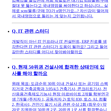
업특강을 들었는데 저희 학벌로는 대기업 scm/물류/구매
절대 못 뚫는다고 국내영업을 써야한다고 하십니다... 실
제로 scm/물류/구매 TO가 n명인가요...? 자신감이 떨어져
서 국내영업으로 돌리는 게 맞는지 고민됩니다.
Q.
IT 관련 스터디
개발직이 아닌 IT 인프라나 IT 컨설턴트, ERP 진로를 생
각한다면 IT 관련 스터디가 도움이 될까요? 그리고 들어
갈만한 스터디를 어디서 찾아봐야할까요
Q.
현재 50위권 건설사에 합격한 상태인데 입
사를 해야 할까요
원래 목표: 도급순위 30위 이내 건설사 또는 공기업 스펙
지거국 건축공학과 3.95/4.5 건축기사, 콘크리트기사, 전
산응용건축제도기능사 현장 아르바이트 2개월 학부연구
생 7개월 (주저자 1, 공동저자 2) 토익 830, 토스 AL 컴활
2, 한국사1, 건안기 필기 시공 관련 수상 2회 (최우수) 약
20곳 지원하여 50위권 2곳, 20위권 1곳 서류 합격했습니