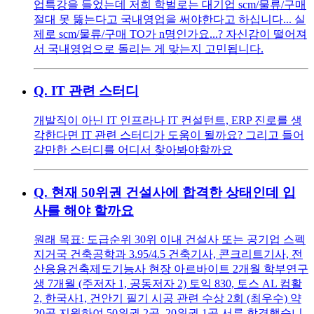
업특강을 들었는데 저희 학벌로는 대기업 scm/물류/구매
절대 못 뚫는다고 국내영업을 써야한다고 하십니다... 실
제로 scm/물류/구매 TO가 n명인가요...? 자신감이 떨어져
서 국내영업으로 돌리는 게 맞는지 고민됩니다.
Q.
IT 관련 스터디
개발직이 아닌 IT 인프라나 IT 컨설턴트, ERP 진로를 생
각한다면 IT 관련 스터디가 도움이 될까요? 그리고 들어
갈만한 스터디를 어디서 찾아봐야할까요
Q.
현재 50위권 건설사에 합격한 상태인데 입
사를 해야 할까요
원래 목표: 도급순위 30위 이내 건설사 또는 공기업 스펙
지거국 건축공학과 3.95/4.5 건축기사, 콘크리트기사, 전
산응용건축제도기능사 현장 아르바이트 2개월 학부연구
생 7개월 (주저자 1, 공동저자 2) 토익 830, 토스 AL 컴활
2, 한국사1, 건안기 필기 시공 관련 수상 2회 (최우수) 약
20곳 지원하여 50위권 2곳, 20위권 1곳 서류 합격했습니