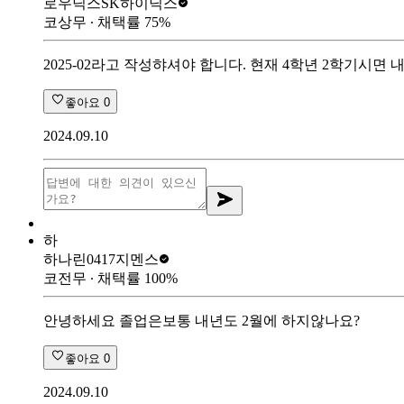
로우닉스
SK하이닉스
코상무
∙ 채택률
75
%
2025-02라고 작성햐셔야 합니다. 현재 4학년 2학기시면
좋아요
0
2024.09.10
하
하나린0417
지멘스
코전무
∙ 채택률
100
%
안녕하세요 졸업은보통 내년도 2월에 하지않나요?
좋아요
0
2024.09.10