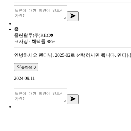
졸
졸린왈루
(주)KEC
코사장
∙ 채택률
98
%
안녕하세요 멘티님. 2025-02로 선택하시면 됩니다. 멘티
좋아요
0
2024.09.11