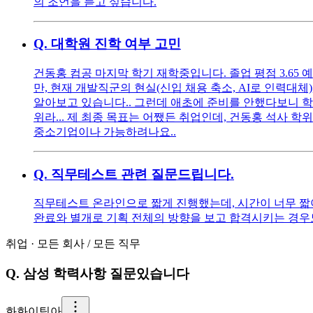
의 조언을 듣고 싶습니다.
Q.
대학원 진학 여부 고민
건동홍 컴공 마지막 학기 재학중입니다. 졸업 평점 3.65 
만, 현재 개발직군의 현실(신입 채용 축소, AI로 인력대
알아보고 있습니다.. 그런데 애초에 준비를 안했다보니 학점
위라... 제 최종 목표는 어쨌든 취업인데, 건동홍 석사 
중소기업이나 가능하려나요..
Q.
직무테스트 관련 질문드립니다.
직무테스트 온라인으로 짧게 진행했는데, 시간이 너무 짧아
완료와 별개로 기획 전체의 방향을 보고 합격시키는 경우
취업
·
모든 회사
/
모든 직무
Q.
삼성 학력사항 질문있습니다
화
화이팅아