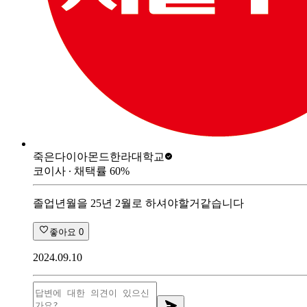
죽은다이아몬드
한라대학교
코이사
∙ 채택률
60
%
졸업년월을 25년 2월로 하셔야할거같습니다
좋아요
0
2024.09.10