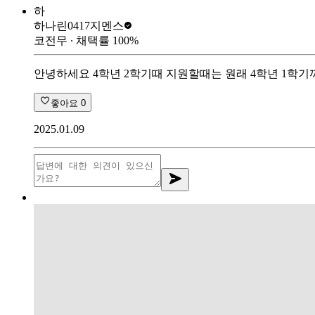
하
하나린0417
지멘스
코전무
∙ 채택률
100
%
안녕하세요 4학년 2학기때 지원할때는 원래 4학년 1학
좋아요
0
2025.01.09