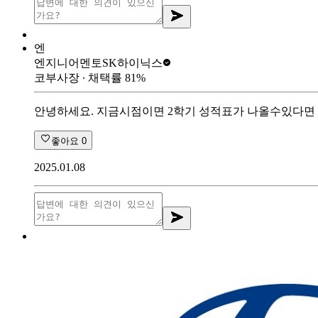
엔
엔지니어멘토
SK하이닉스
코부사장
∙ 채택률
81
%
안녕하세요. 지금시점이면 2학기 성적표가 나올수있다면
좋아요
0
2025.01.08