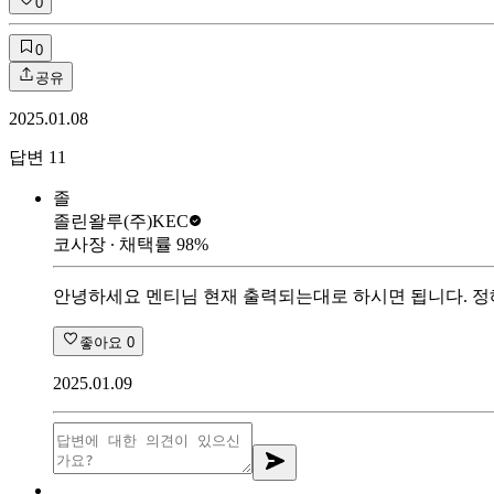
0
0
공유
2025.01.08
답변
11
졸
졸린왈루
(주)KEC
코사장
∙ 채택률
98
%
안녕하세요 멘티님 현재 출력되는대로 하시면 됩니다. 정
좋아요
0
2025.01.09