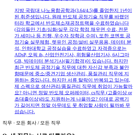
지방 국립대 나노융합공학과(3.64/4.5)를 졸업한지 1년이
된 취준생입니다. 원래 반도체 공정기술 직무를 바랬던
터라 학교에서 반도체소재공정트랙을 수료하였습니다
(강의들만 기초/심화/실무 각각 학점 채우면 수료, 전문
가 세미나 등 진행, 우수자 장학금 수여). 또한 코멘토 공
정기술 실무체험, 렛유인 공정/설비 실무응용, 데이터 분
석, 인하대학교 공정실습을 수료하였고 자격증으로는
ADsP, 오픽 ih, 산업안전기사, 위험물산업기사, 6시그마
GB, 빅데이터 분석기사(필기합격)이 있습니다. 하지만
최근 반도체 공정기술 직무에 대한 자신감 부족과 불안
함때문에 중소/중견기업 생산관리, 품질관리 직무에 지
원하는 중입니다. 하지만 서류 탈락이 반복되고 있는데,
제 스펙으로 생산관리/품질관리 직무에 취업이 가능할까
요? 아니면 정말 반도체 오퍼레이터, cs직무 (고졸이상 or
초대졸이상)라도 지원하는게 나을까요? 이대로 공백기
가 길어지면 정말 아무데도 못 취업할 사람이 될까봐 무
섭습니다.
직무
·
모든 회사
/
모든 직무