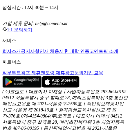
점심시간 : 12시 30분 ~ 14시
기업 제휴 문의: help@comento.kr
1:1 문의하기
서비스
회사소개
공지사항
인재 채용
제휴 대학 인증
코멘토픽 소개
파트너스
직무부트캠프 제휴
멘토링 제휴
광고문의
기업 교육
(주)코멘토ㅣ대표이사 이재성ㅣ사업자등록번호 487-86-00195
04512 서울특별시 중구 칠패로 28, 메리츠강북타워 3층
통신판
매업신고번호 제 2021-서울중구-2580호ㅣ직업정보제공사업
신고
서울청 제 2018-19호ㅣ원격평생교육시설신고 제 원
격-376호
070-4154-0804
(주)코멘토ㅣ대표이사 이재성
04512
서울특별시 중구 칠패로 28, 메리츠강북타워 3층
사업자등록
번호 487-86-00195ㅣ통신판매업신고번호 제 2021-서울중