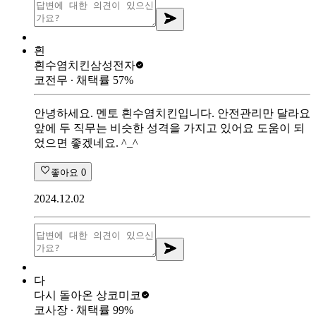
흰
흰수염치킨
삼성전자
코전무
∙ 채택률
57
%
안녕하세요. 멘토 흰수염치킨입니다. 안전관리만 달라요
앞에 두 직무는 비슷한 성격을 가지고 있어요 도움이 되
었으면 좋겠네요. ^_^
좋아요
0
2024.12.02
다
다시 돌아온 상
코미코
코사장
∙ 채택률
99
%