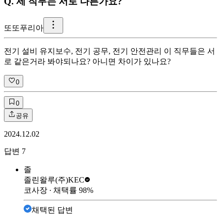
Q.
세 직무는 서로 다른가요?
또
또푸리아
전기 설비 유지보수, 전기 공무, 전기 안전관리 이 직무들은 서
로 같은거라 봐야되나요? 아니면 차이가 있나요?
0
0
공유
2024.12.02
답변
7
졸
졸린왈루
(주)KEC
코사장
∙ 채택률
98
%
채택된 답변