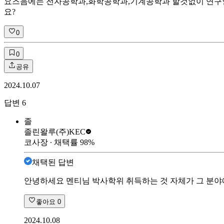
요즈음에는 전자공학과,화학공학과,기계공학과 할것없이 연구인
요?
0
0
공유
2024.10.07
답변
6
졸
졸린왈루
(주)KEC
코사장
∙ 채택률
98
%
채택된 답변
안녕하세요 멘티님 박사학위 취득하는 것 자체가 그 분야
좋아요
0
2024.10.08