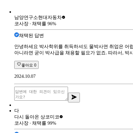
남양연구소
현대자동차
코사장
∙ 채택률
96
%
채택된 답변
안녕하세요 박사학위를 취득하셔도 물박사면 취업은 어렵습
아니라면 굳이 박사급을 채용할 필요가 없죠. 따라서, 박
좋아요
0
2024.10.07
다
다시 돌아온 상
코미코
코사장
∙ 채택률
99
%