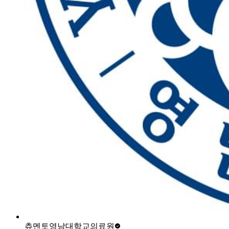
츄멘토
영남대학교의료원