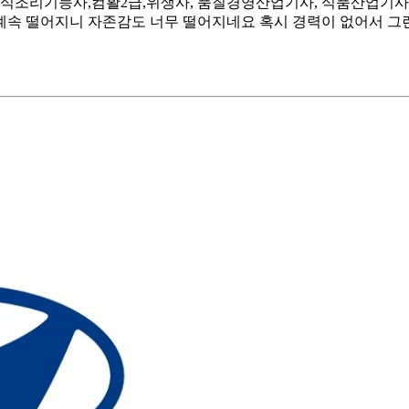
 - 한식조리기능사,컴활2급,위생사, 품질경영산업기사, 식품산업기사
계속 떨어지니 자존감도 너무 떨어지네요 혹시 경력이 없어서 그런