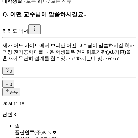
대학생활
·
모든 회사
/
모든 직무
Q.
어떤 교수님이 말씀하시길요..
하
하도 낙서
제가 어느 사이트에서 보니깐 어떤 교수님이 말씀하시길 학사
과정 전기공학과를 나온 학생들은 전자회로기판(pcb기판)을
혼자서 무난히 설계를 할수있다고 하시는데 맞나요???
0
0
공유
2024.11.18
답변
8
졸
졸린왈루
(주)KEC