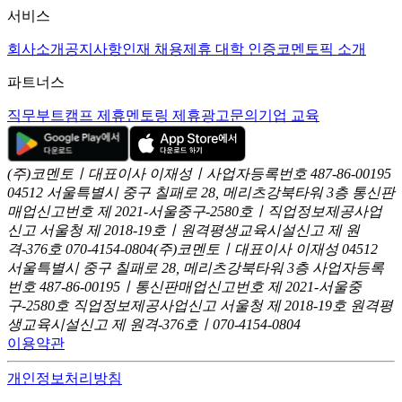
서비스
회사소개
공지사항
인재 채용
제휴 대학 인증
코멘토픽 소개
파트너스
직무부트캠프 제휴
멘토링 제휴
광고문의
기업 교육
(주)코멘토ㅣ대표이사 이재성ㅣ사업자등록번호 487-86-00195
04512 서울특별시 중구 칠패로 28, 메리츠강북타워 3층
통신판
매업신고번호 제 2021-서울중구-2580호ㅣ직업정보제공사업
신고
서울청 제 2018-19호ㅣ원격평생교육시설신고 제 원
격-376호
070-4154-0804
(주)코멘토ㅣ대표이사 이재성
04512
서울특별시 중구 칠패로 28, 메리츠강북타워 3층
사업자등록
번호 487-86-00195ㅣ통신판매업신고번호 제 2021-서울중
구-2580호
직업정보제공사업신고 서울청 제 2018-19호
원격평
생교육시설신고 제 원격-376호ㅣ070-4154-0804
이용약관
개인정보처리방침