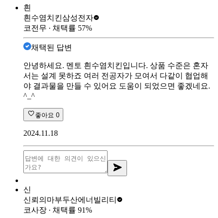
흰
흰수염치킨
삼성전자
코전무
∙ 채택률
57
%
채택된 답변
안녕하세요. 멘토 흰수염치킨입니다. 상품 수준은 혼자
서는 설계 못하죠 여러 전공자가 모여서 다같이 협업해
야 결과물을 만들 수 있어요 도움이 되었으면 좋겠네요.
^_^
좋아요
0
2024.11.18
신
신뢰의마부
두산에너빌리티
코사장
∙ 채택률
91
%